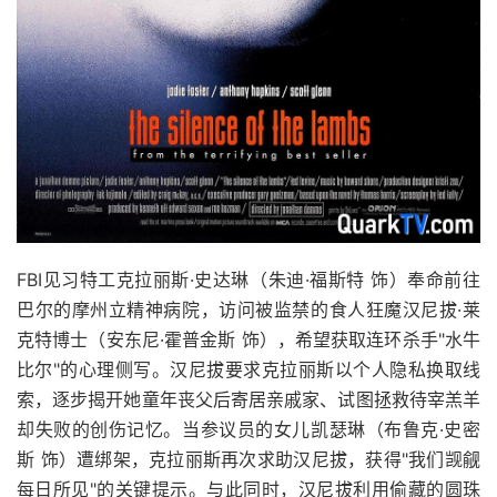
FBI见习特工克拉丽斯·史达琳（朱迪·福斯特 饰）奉命前往
巴尔的摩州立精神病院，访问被监禁的食人狂魔汉尼拔·莱
克特博士（安东尼·霍普金斯 饰），希望获取连环杀手"水牛
比尔"的心理侧写。汉尼拔要求克拉丽斯以个人隐私换取线
索，逐步揭开她童年丧父后寄居亲戚家、试图拯救待宰羔羊
却失败的创伤记忆。当参议员的女儿凯瑟琳（布鲁克·史密
斯 饰）遭绑架，克拉丽斯再次求助汉尼拔，获得"我们觊觎
每日所见"的关键提示。与此同时，汉尼拔利用偷藏的圆珠