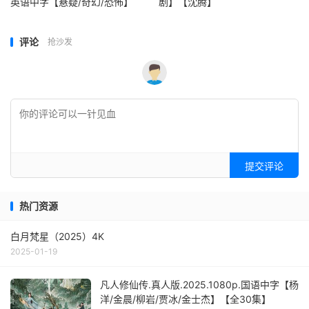
英语中字【悬疑/奇幻/恐怖】
剧】【沈腾】
评论
抢沙发
提交评论
热门资源
白月梵星（2025）4K
2025-01-19
凡人修仙传.真人版.2025.1080p.国语中字【杨
洋/金晨/柳岩/贾冰/金士杰】【全30集】