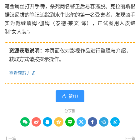
笔金属丝打开手铐，杀死两名警卫后易容逃脱。克拉丽斯根
据汉尼拔的笔记追踪到水牛比尔的第一名受害者，发现凶手
实为裁缝詹姆·伽姆（泰德·莱文 饰），正试图用人皮缝
制"女人装"。
资源获取说明：
本页面仅对影视作品进行整理与介绍，
获取方式请按提示操作。
查看获取方式
赞(
1
)

分享到









上一篇
下一篇