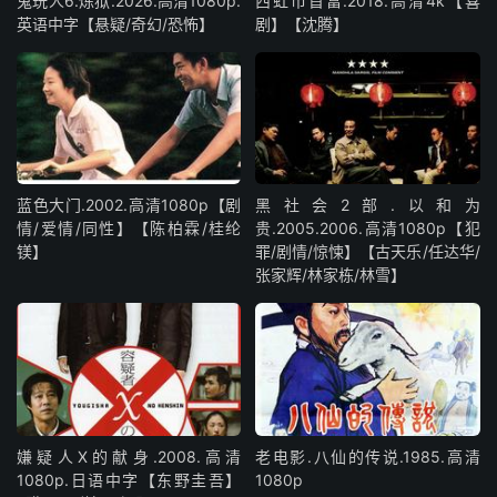
鬼玩人6.炼狱.2026.高清1080p.
西虹市首富.2018.高清4k【喜
英语中字【悬疑/奇幻/恐怖】
剧】【沈腾】
蓝色大门.2002.高清1080p【剧
黑社会2部.以和为
情/爱情/同性】【陈柏霖/桂纶
贵.2005.2006.高清1080p【犯
镁】
罪/剧情/惊悚】【古天乐/任达华/
张家辉/林家栋/林雪】
嫌疑人X的献身.2008.高清
老电影.八仙的传说.1985.高清
1080p.日语中字【东野圭吾】
1080p