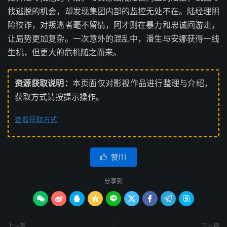
找逃脱的机会，却发现集团内部的监控无处不在。陆经理阴
险狡诈，对叛逃者毫不留情，阿才则在暴力和忠诚间游走，
让局势更加复杂。一次意外的混乱中，潘生与安娜获得一线
生机，但更大的危机随之而来。
资源获取说明：
本页面仅对影视作品进行整理与介绍，
获取方式请按提示操作。
查看获取方式
赞(
1
)

分享到









上一篇
下一篇