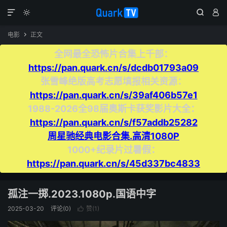




电影
正文

全网最全恐怖片合集上千部：
https://pan.quark.cn/s/dcdb01793a09
张雪峰绝版高考志愿填报相关资源：
https://pan.quark.cn/s/39af406b57e1
1988-2026全98届奥斯卡获奖影片大全：
https://pan.quark.cn/s/f57addb25282
周星驰经典电影合集.高清1080P
1000+纪录片过暑假：
https://pan.quark.cn/s/45d337bc4833
孤注一掷.2023.1080p.国语中字
2025-03-20
评论(0)
赞(
1
)
