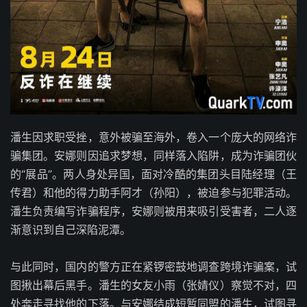
潘生因求职受挫，意外被骗至海外，卷入一个庞大的网络诈
骗集团。安娜则因追求梦想，同样落入陷阱，成为诈骗团伙
的“展品”。两人身处异国，面对冷酷的集团头目陆经理（王
传君）和他的得力助手阿才（孙阳），被迫参与犯罪活动。
潘生负责编写诈骗程序，安娜则被用来吸引受害者，二人逐
渐意识到自己深陷泥潭。
与此同时，国内的警方正在紧锣密鼓地调查跨境诈骗案，试
图揪出幕后黑手。潘生的女友小雨（张婧仪）察觉不对，四
处奔走寻找他的下落。与安娜结成短暂同盟的潘生，试图寻