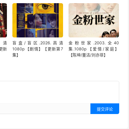
高清
盲盒/盲区.2026.高清
金粉世家.2003.全40
【更新
1080p【剧情】【更新第7
集.1080p【爱情/家庭】
集】
【陈坤/董洁/刘亦菲】
提交评论