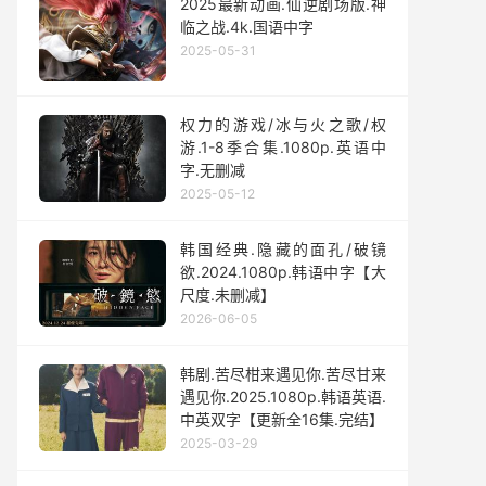
2025最新动画.仙逆剧场版.神
临之战.4k.国语中字
2025-05-31
权力的游戏/冰与火之歌/权
游.1-8季合集.1080p.英语中
字.无删减
2025-05-12
韩国经典.隐藏的面孔/破镜
欲.2024.1080p.韩语中字【大
尺度.未删减】
2026-06-05
韩剧.苦尽柑来遇见你.苦尽甘来
遇见你.2025.1080p.韩语英语.
中英双字【更新全16集.完结】
2025-03-29