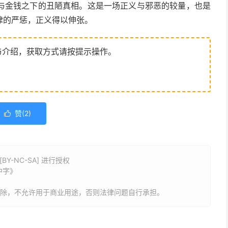
与金钱之下的丑陋真相。这是一场正义与邪恶的较量，也是
律的严惩，正义得以伸张。
与介绍，获取方式请按提示操作。
赞(
2
)

Y-NC-SA] 进行授权
语中字》
删除，不允许用于商业用途，否则法律问题自行承担。