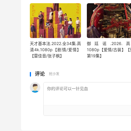
天才基本法.2022.全34集.高
御廷谣.2026.
清4k.1080p【剧情/爱情】
1080p【爱情/古装】
【雷佳音/张子枫】
第19集】
评论
抢沙发