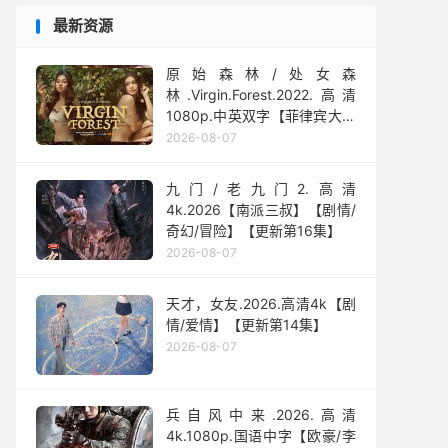
最新资源
原始森林/处女森
林.Virgin.Forest.2022.高清
1080p.中英双字【菲律宾大尺
度】
2026-08-07
九门/老九门2.高清
4k.2026【南派三叔】【剧情/
奇幻/冒险】【更新第16集】
2026-08-07
天才，女友.2026.高清4k【剧
情/爱情】【更新第14集】
2026-08-07
兵自风中来‎.2026.高清
4k.1080p.国语中字【欧豪/李