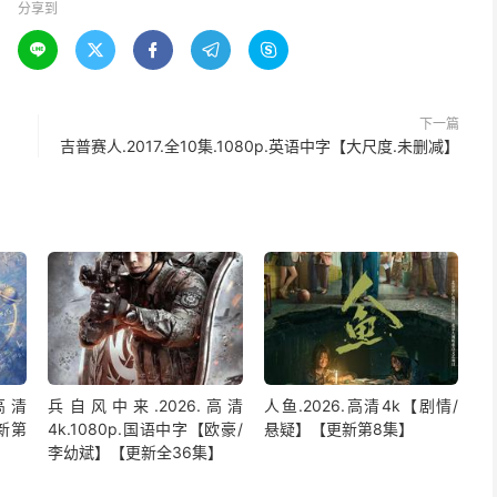
分享到





下一篇
吉普赛人.2017.全10集.1080p.英语中字【大尺度.未删减】
高清
兵自风中来‎.2026.高清
人鱼.2026.高清4k【剧情/
新第
4k.1080p.国语中字【欧豪/
悬疑】【更新第8集】
李幼斌】【更新全36集】