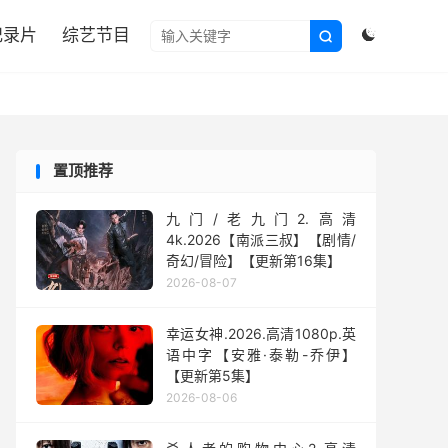

纪录片
综艺节目


置顶推荐
九门/老九门2.高清
4k.2026【南派三叔】【剧情/
奇幻/冒险】【更新第16集】
2026-08-07
幸运女神.2026.高清1080p.英
语中字【安雅·泰勒-乔伊】
【更新第5集】
2026-08-06