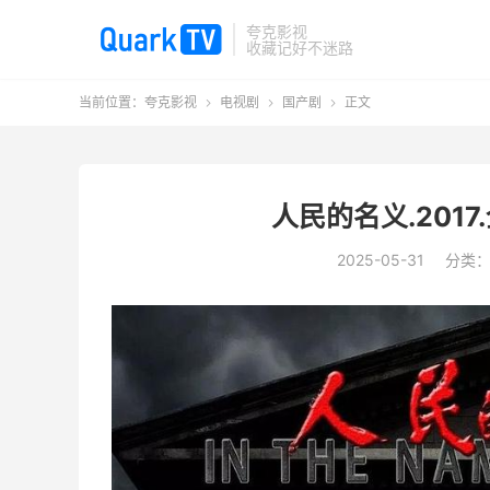
夸克影视
收藏记好不迷路
当前位置：
夸克影视
电视剧
国产剧
正文



人民的名义.2017.
2025-05-31
分类