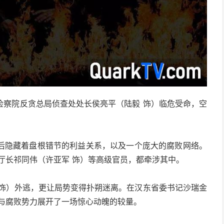
检察院反贪总局侦查处处长侯亮平（陆毅 饰）临危受命，空
后隐藏着盘根错节的利益关系，以及一个庞大的腐败网络。
厅长祁同伟（许亚军 饰）等高级官员，都牵涉其中。
 饰）外逃，更让局势变得扑朔迷离。在汉东省委书记沙瑞金
与腐败势力展开了一场惊心动魄的较量。