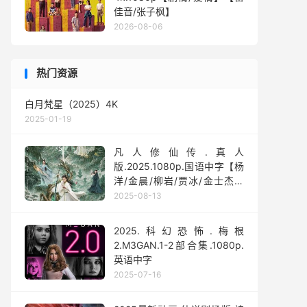
佳音/张子枫】
2026-08-06
热门资源
白月梵星（2025）4K
2025-01-19
凡人修仙传.真人
版.2025.1080p.国语中字【杨
洋/金晨/柳岩/贾冰/金士杰】
【全30集】
2025-08-13
2025.科幻恐怖.梅根
2.M3GAN.1-2部合集.1080p.
英语中字
2025-07-16