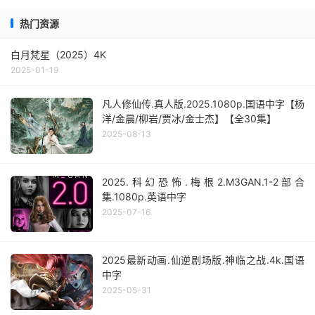
热门资源
白月梵星（2025）4K
2025-01-19
凡人修仙传.真人版.2025.1080p.国语中字【杨
洋/金晨/柳岩/贾冰/金士杰】【全30集】
2025-08-13
2025.科幻恐怖.梅根2.M3GAN.1-2部合
集.1080p.英语中字
2025-07-16
2025最新动画.仙逆剧场版.神临之战.4k.国语
中字
2025-05-31