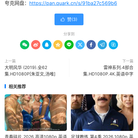
夸克网盘：
https://pan.quark.cn/s/91ba27c569b6
赞(
3
)

分享到









上一篇
下一篇
大明风华 (2019).全62
雷神系列.4部合
集.HD1080P[朱亚文,汤唯]
集.HD1080P.4K.英语中字
相关推荐
青春碎片.2026.高清1080p.英语
足球教练.第4季.2026.1080p.英