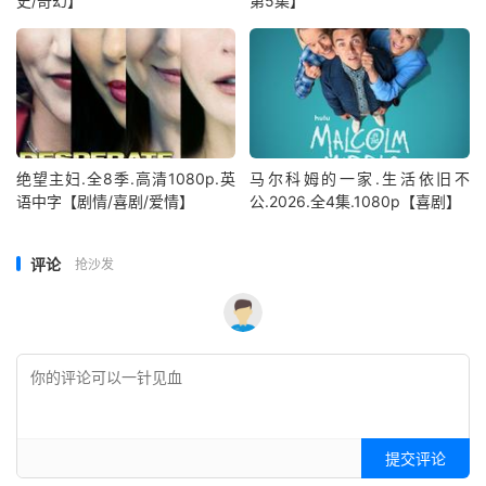
史/奇幻】
第5集】
绝望主妇.全8季.高清1080p.英
马尔科姆的一家.生活依旧不
语中字【剧情/喜剧/爱情】
公.2026.全4集.1080p【喜剧】
评论
抢沙发
提交评论