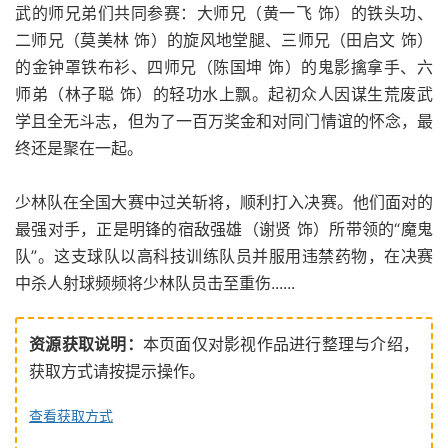
武的师兄弟们共同参赛：大师兄（黄一飞 饰）的铁头功、
二师兄（莫美林 饰）的旋风地堂腿、三师兄（田启文 饰）
的金钟罩铁布衫、四师兄（陈国坤 饰）的鬼影擒拿手、六
师弟（林子聪 饰）的轻功水上飘。起初众人因谋生荒废武
学且全无斗志，但为了一百万奖金和对同门情谊的怀念，最
终还是聚在一起。
少林队在全国大赛中过关斩将，顺利打入决赛。他们面对的
最强对手，正是明锋的宿敌强雄（谢贤 饰）所带领的“魔鬼
队”。这支球队以高科技训练队员并服用违禁药物，在决赛
中杀人射球频频将少林队员击至重伤......
资源获取说明：
本页面仅对影视作品进行整理与介绍，
获取方式请按提示操作。
查看获取方式