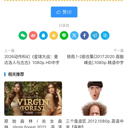
赞(
2
)

分享到









上一篇
下一篇
2026动作科幻《星球大战：曼
铁雨.1-2部合集[2017.2020.首脑
达洛人与古古》1080p.HD中字
峰会].1080p.韩语中字
相关推荐
原始森林/处女森
三个臭皮匠.2012.1080p.英语中
林.Virgin.Forest.2022.高清
字【喜剧】