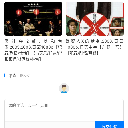
黑社会2部.以和为
嫌疑人X的献身.2008.高清
贵.2005.2006.高清1080p【犯
1080p.日语中字【东野圭吾】
罪/剧情/惊悚】【古天乐/任达华/
【犯罪/剧情/悬疑】
张家辉/林家栋/林雪】
评论
抢沙发
提交评论