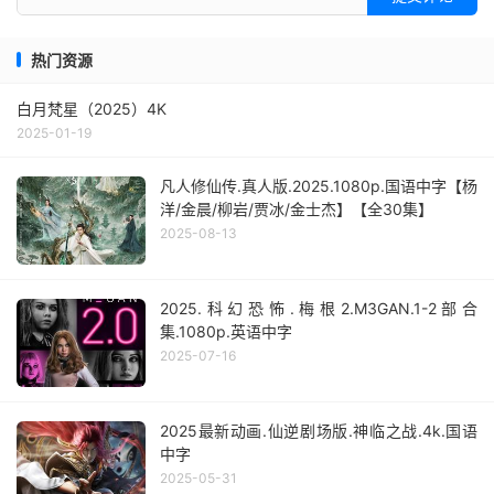
热门资源
白月梵星（2025）4K
2025-01-19
凡人修仙传.真人版.2025.1080p.国语中字【杨
洋/金晨/柳岩/贾冰/金士杰】【全30集】
2025-08-13
2025.科幻恐怖.梅根2.M3GAN.1-2部合
集.1080p.英语中字
2025-07-16
2025最新动画.仙逆剧场版.神临之战.4k.国语
中字
2025-05-31