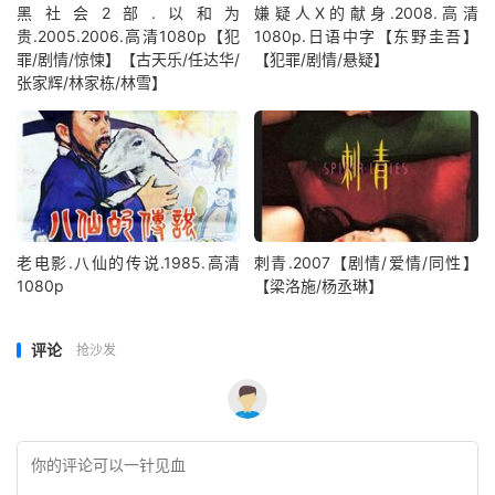
黑社会2部.以和为
嫌疑人X的献身.2008.高清
贵.2005.2006.高清1080p【犯
1080p.日语中字【东野圭吾】
罪/剧情/惊悚】【古天乐/任达华/
【犯罪/剧情/悬疑】
张家辉/林家栋/林雪】
老电影.八仙的传说.1985.高清
刺青.2007【剧情/爱情/同性】
1080p
【梁洛施/杨丞琳】
评论
抢沙发