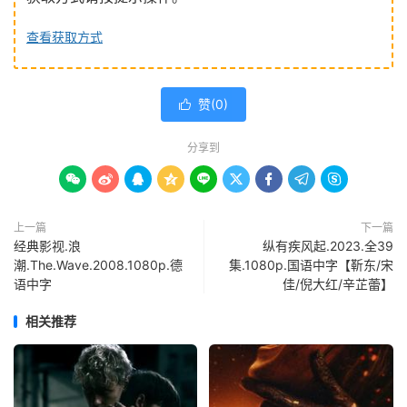
查看获取方式
赞(
0
)

分享到









上一篇
下一篇
经典影视.浪
纵有疾风起.2023.全39
潮.The.Wave.2008.1080p.德
集.1080p.国语中字【靳东/宋
语中字
佳/倪大红/辛芷蕾】
相关推荐