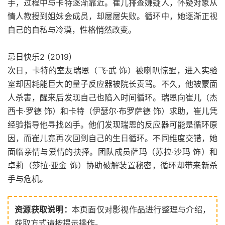
手，过程中与卡特逐渐靠近。崔儿排查嫌疑人，怀疑对象从
情人教授到姐妹会成员，却屡屡失败。循环中，她逐渐正视
自己的自私与冷漠，性格悄然改变。
忌日快乐2 (2019)
次日，卡特的室友瑞恩（飞·武 饰）被喇叭惊醒，进入实验
室却因耗能巨大的量子反应器被院长责骂。不久，他被蒙面
人杀害，醒来后发现自己也陷入时间循环。瑞恩向崔儿（杰
西卡·罗德 饰）和卡特（伊瑟尔·布罗萨德 饰）求助，崔儿凭
经验指导他寻找凶手。他们发现瑞恩的反应器可能是循环原
因，而崔儿竟再次回到自己的生日循环。不同维度交错，她
面临亲情与爱情的抉择。团队成员萨玛（苏拉·沙玛 饰）和
卓莉（莎拉·亚金 饰）协助破解装置秘密，循环却带来新杀
手与危机。
资源获取说明：
本页面仅对影视作品进行整理与介绍，
获取方式请按提示操作。