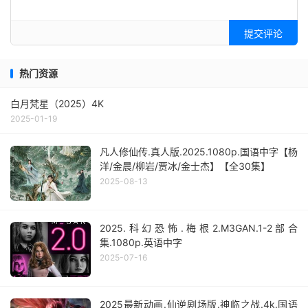
提交评论
热门资源
白月梵星（2025）4K
2025-01-19
凡人修仙传.真人版.2025.1080p.国语中字【杨
洋/金晨/柳岩/贾冰/金士杰】【全30集】
2025-08-13
2025.科幻恐怖.梅根2.M3GAN.1-2部合
集.1080p.英语中字
2025-07-16
2025最新动画.仙逆剧场版.神临之战.4k.国语