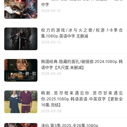
中字
2025-05-31
权力的游戏/冰与火之歌/权游.1-8季合
集.1080p.英语中字.无删减
2025-05-12
韩国经典.隐藏的面孔/破镜欲.2024.1080p.韩
语中字【大尺度.未删减】
2026-06-05
韩剧.苦尽柑来遇见你.苦尽甘来遇见
你.2025.1080p.韩语英语.中英双字【更新全
16集.完结】
2025-03-29
诛仙.第3季.2025.全26集.1080p