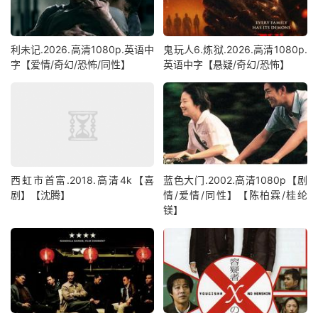
利未记.2026.高清1080p.英语中
鬼玩人6.炼狱.2026.高清1080p.
字【爱情/奇幻/恐怖/同性】
英语中字【悬疑/奇幻/恐怖】
西虹市首富.2018.高清4k【喜
蓝色大门.2002.高清1080p【剧
剧】【沈腾】
情/爱情/同性】【陈柏霖/桂纶
镁】