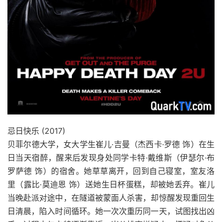
忌日快乐 (2017)
贝菲尔德大学，女大学生崔儿·吉曼（杰西卡·罗德 饰）在生
日当天宿醉，醒来后发现身处同学卡特·戴维斯（伊瑟尔·布
罗萨德 饰）的宿舍。她草草离开，回到自己寝室，室友洛
里（露比·莫迪恩 饰）送她生日杯蛋糕，却被她丢弃。崔儿
当晚赴派对途中，在隧道被蒙面人杀害，却惊醒发现重回生
日清晨，陷入时间循环。她一次次重历同一天，试图找出凶