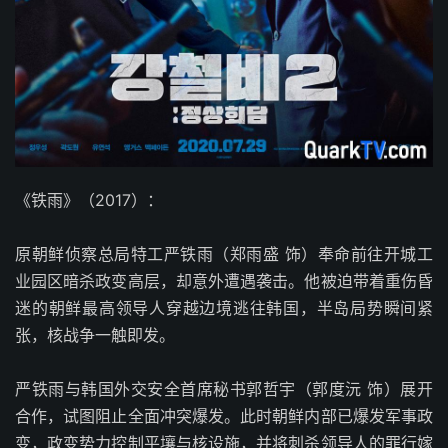
《铁雨》（2017）：
原朝鲜侦察总局特工严铁雨（郑雨盛 饰）奉命前往开城工
业园区暗杀政变高层，却意外遭遇袭击。他被迫带着重伤昏
迷的朝鲜最高领导人穿越边境逃往韩国，半岛局势瞬间紧
张，核战争一触即发。
严铁雨与韩国外交安全首席秘书郭哲宇（郭度沅 饰）展开
合作，试图阻止全面冲突爆发。此时朝鲜内部已爆发军事政
变，政变势力控制平壤与核设施，并将刺杀领导人的罪行嫁