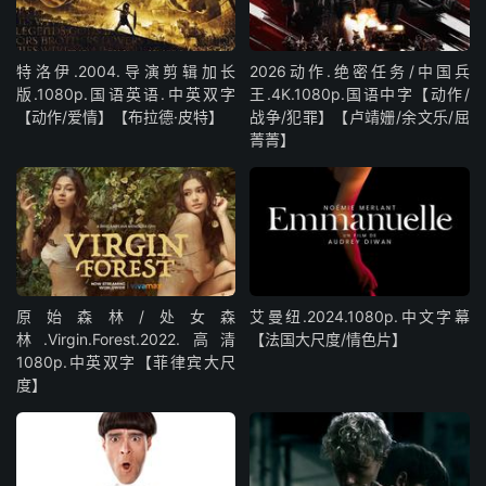
特洛伊.2004.导演剪辑加长
2026动作.绝密任务/中国兵
版.1080p.国语英语.中英双字
王.4K.1080p.国语中字【动作/
【动作/爱情】【布拉德·皮特】
战争/犯罪】【卢靖姗/余文乐/屈
菁菁】
原始森林/处女森
艾曼纽.2024.1080p.中文字幕
林.Virgin.Forest.2022.高清
【法国大尺度/情色片】
1080p.中英双字【菲律宾大尺
度】