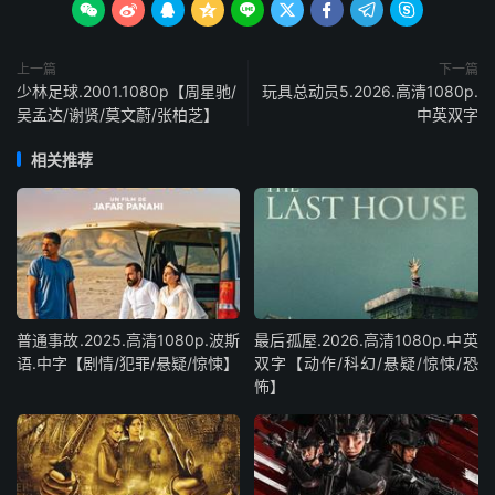









上一篇
下一篇
少林足球.2001.1080p【周星驰/
玩具总动员5.2026.高清1080p.
吴孟达/谢贤/莫文蔚/张柏芝】
中英双字
相关推荐
普通事故.2025.高清1080p.波斯
最后孤屋.2026.高清1080p.中英
语.中字【剧情/犯罪/悬疑/惊悚】
双字【动作/科幻/悬疑/惊悚/恐
怖】