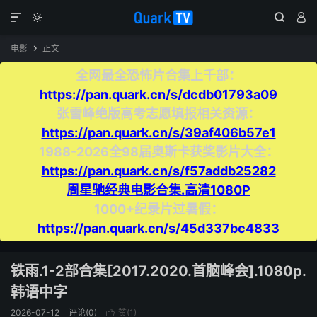




电影
正文

全网最全恐怖片合集上千部：
https://pan.quark.cn/s/dcdb01793a09
张雪峰绝版高考志愿填报相关资源：
https://pan.quark.cn/s/39af406b57e1
1988-2026全98届奥斯卡获奖影片大全：
https://pan.quark.cn/s/f57addb25282
周星驰经典电影合集.高清1080P
1000+纪录片过暑假：
https://pan.quark.cn/s/45d337bc4833
铁雨.1-2部合集[2017.2020.首脑峰会].1080p.
韩语中字
2026-07-12
评论(0)
赞(
1
)
