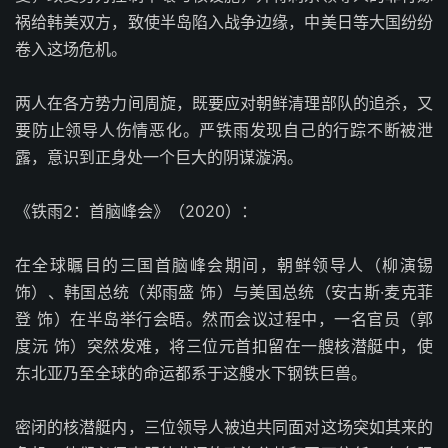
祸给韩美双方，致使半岛陷入战争边缘，中美日等大国纷纷
卷入这场危机。
两人在各方势力间周旋，既要应对朝鲜清理部队的追杀，又
要防止领导人伤情恶化。严铁雨发现自己的行踪不断被泄
露，意识到正身处一个巨大的阴谋漩涡。
《铁雨2：首脑峰会》（2020）：
在全球瞩目的三国首脑峰会期间，朝鲜领导人（柳演锡
饰）、韩国总统（郑雨盛 饰）与美国总统（安古斯·麦克菲
登 饰）在半岛举行会晤。然而会议过程中，一名官员（郭
度沅 饰）突然发难，将三位元首扣留在一艘核潜艇中，使
东北亚乃至全球的命运都系于这艘水下钢铁巨兽。
密闭的核潜艇内，三位领导人被迫共同面对这场突如其来的