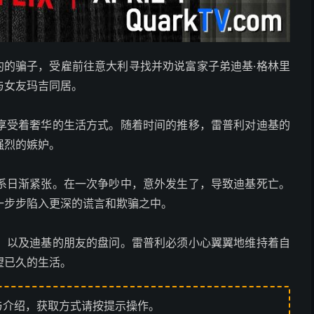
纽约的骗子，受雇前往意大利寻找并劝说富家子弟迪基·格林里
与女友玛吉同居。
享受着奢华的生活方式。随着时间的推移，雷普利对迪基的
强烈的嫉妒。
系日渐紧张。在一次争吵中，意外发生了，导致迪基死亡。
一步步陷入更深的谎言和欺骗之中。
，以及迪基的朋友的盘问。雷普利必须小心翼翼地维持着自
望已久的生活。
与介绍，获取方式请按提示操作。