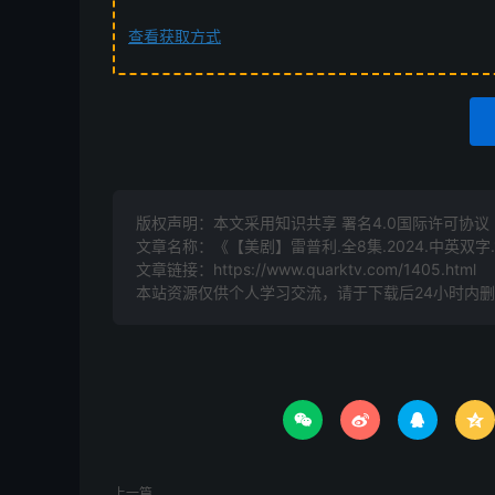
查看获取方式
版权声明：本文采用知识共享 署名4.0国际许可协议 [B
文章名称：《【美剧】雷普利.全8集.2024.中英双字.1
文章链接：
https://www.quarktv.com/1405.html
本站资源仅供个人学习交流，请于下载后24小时内




上一篇