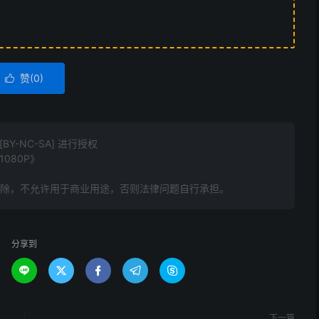
赞(
0
)

Y-NC-SA] 进行授权
080P》
删除，不允许用于商业用途，否则法律问题自行承担。
分享到





下一篇