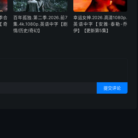
季合
百年孤独.第二季.2026.前7
幸运女神.2026.高清1080p.
【奇
集.4k.1080p.英语中字【剧
英语中字【安雅·泰勒-乔
情/历史/奇幻】
伊】【更新第5集】
提交评论