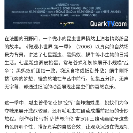
在法国的田野间，一个微小的昆虫世界悄然上演着精彩纷呈
的故事。《微观小世界 第一季》（2006）以真实的自然场
景为背景，讲述了七星瓢虫、黑蚂蚁、蜗牛等小生物的日常
生活。七星瓢虫调皮捣蛋，常与苍蝇和蜘蛛展开小规模“战
争”；黑蚂蚁们团结一致，搬运食物或抵御外敌；蜗牛则怀
揣飞奔的梦想，慢悠悠地在草丛中前行。每集五分钟，无声
无字幕，却通过细腻的动画展现出昆虫们的喜怒哀乐。
这一季中，瓢虫曾带领苍蝇“空军”轰炸蜘蛛巢，蚂蚁们为争
夺糖果展开激烈较量，还有毛毛虫在破茧成蝶前经历的奇妙
旅程。创作者托马斯·萨博与海伦·吉罗用三维动画赋予这些
角色鲜明个性，搭配真实的自然音效，让观众沉浸在微观视