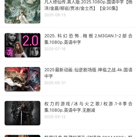
凡人修仙传.真人版.2025.1080p.国语中字【杨
洋/金晨/柳岩/贾冰/金士杰】【全30集】
2025-08-13
2025.科幻恐怖.梅根2.M3GAN.1-2部合
集.1080p.英语中字
2025-07-16
2025最新动画.仙逆剧场版.神临之战.4k.国语
中字
2025-05-31
权力的游戏/冰与火之歌/权游.1-8季合
集.1080p.英语中字.无删减
2025-05-12