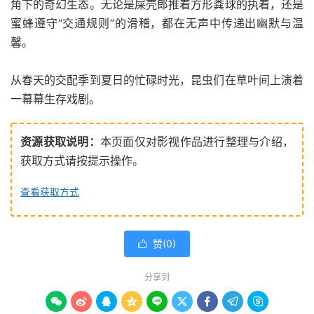
角下的奇幻生态。无论是屎壳郎推着方形粪球的执着，还是
蜜蜂遵守“交通规则”的滑稽，都在无声中传递出幽默与温
馨。
从春天的交配季到夏日的忙碌时光，昆虫们在草叶间上演着
一幕幕生存戏剧。
资源获取说明：
本页面仅对影视作品进行整理与介绍，
获取方式请按提示操作。
查看获取方式
赞(
0
)

分享到








