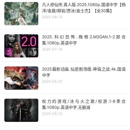
凡人修仙传.真人版.2025.1080p.国语中字【杨
洋/金晨/柳岩/贾冰/金士杰】【全30集】
2025-08-13
2025.科幻恐怖.梅根2.M3GAN.1-2部合
集.1080p.英语中字
2025-07-16
2025最新动画.仙逆剧场版.神临之战.4k.国语
中字
2025-05-31
权力的游戏/冰与火之歌/权游.1-8季合
集.1080p.英语中字.无删减
2025-05-12