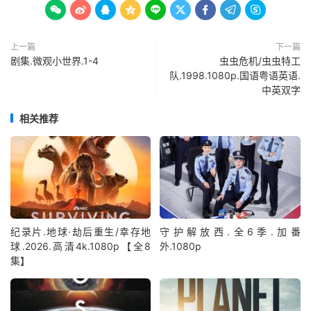









上一篇
下一篇
剧集.微观小世界.1-4
虫虫危机/虫虫特工
队.1998.1080p.国语粤语英语.
中英双字
相关推荐
纪录片.地球·劫后重生/幸存地
守护解放西.全6季.加番
球.2026.高清4k.1080p【全8
外.1080p
集】