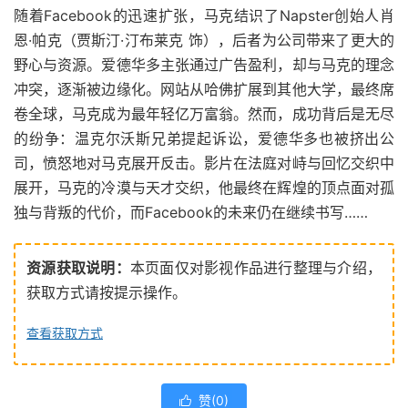
随着Facebook的迅速扩张，马克结识了Napster创始人肖
恩·帕克（贾斯汀·汀布莱克 饰），后者为公司带来了更大的
野心与资源。爱德华多主张通过广告盈利，却与马克的理念
冲突，逐渐被边缘化。网站从哈佛扩展到其他大学，最终席
卷全球，马克成为最年轻亿万富翁。然而，成功背后是无尽
的纷争：温克尔沃斯兄弟提起诉讼，爱德华多也被挤出公
司，愤怒地对马克展开反击。影片在法庭对峙与回忆交织中
展开，马克的冷漠与天才交织，他最终在辉煌的顶点面对孤
独与背叛的代价，而Facebook的未来仍在继续书写……
资源获取说明：
本页面仅对影视作品进行整理与介绍，
获取方式请按提示操作。
查看获取方式
赞(
0
)
