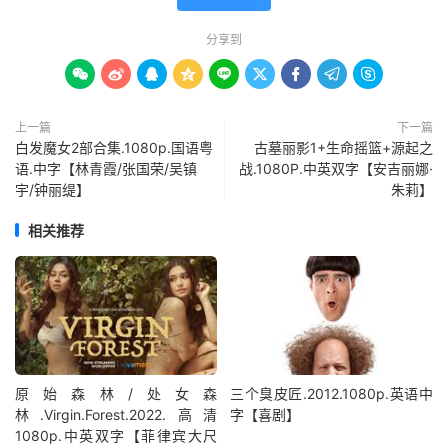
分享到









上一篇
下一篇
白发魔女2部合集.1080p.国语粤
古墓丽影1+生命摇篮+源起之
语.中字【林青霞/张国荣/吴镇
战.1080P.中英双字【安吉丽娜·
宇/钟丽缇】
朱莉】
相关推荐
原始森林/处女森
三个臭皮匠.2012.1080p.英语中
林.Virgin.Forest.2022.高清
字【喜剧】
1080p.中英双字【菲律宾大尺