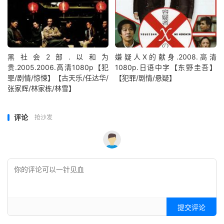
黑社会2部.以和为
嫌疑人X的献身.2008.高清
贵.2005.2006.高清1080p【犯
1080p.日语中字【东野圭吾】
罪/剧情/惊悚】【古天乐/任达华/
【犯罪/剧情/悬疑】
张家辉/林家栋/林雪】
评论
抢沙发
提交评论