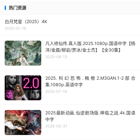
热门资源
白月梵星（2025）4K
2025-01-19
凡人修仙传.真人版.2025.1080p.国语中字【杨
洋/金晨/柳岩/贾冰/金士杰】【全30集】
2025-08-13
2025.科幻恐怖.梅根2.M3GAN.1-2部合
集.1080p.英语中字
2025-07-16
2025最新动画.仙逆剧场版.神临之战.4k.国语
中字
2025-05-31