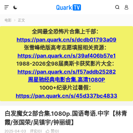




电影
正文

全网最全恐怖片合集上千部：
https://pan.quark.cn/s/dcdb01793a09
张雪峰绝版高考志愿填报相关资源：
https://pan.quark.cn/s/39af406b57e1
1988-2026全98届奥斯卡获奖影片大全：
https://pan.quark.cn/s/f57addb25282
周星驰经典电影合集.高清1080P
1000+纪录片过暑假：
https://pan.quark.cn/s/45d337bc4833
白发魔女2部合集.1080p.国语粤语.中字【林青
霞/张国荣/吴镇宇/钟丽缇】
2025-04-03
评论(0)
赞(
0
)
