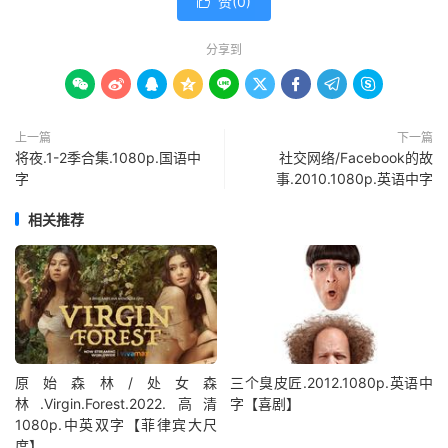
赞(
0
)

分享到









上一篇
下一篇
将夜.1-2季合集.1080p.国语中
社交网络/Facebook的故
字
事.2010.1080p.英语中字
相关推荐
原始森林/处女森
三个臭皮匠.2012.1080p.英语中
林.Virgin.Forest.2022.高清
字【喜剧】
1080p.中英双字【菲律宾大尺
度】