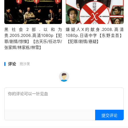
黑社会2部.以和为
嫌疑人X的献身.2008.高清
贵.2005.2006.高清1080p【犯
1080p.日语中字【东野圭吾】
罪/剧情/惊悚】【古天乐/任达华/
【犯罪/剧情/悬疑】
张家辉/林家栋/林雪】
评论
抢沙发
提交评论