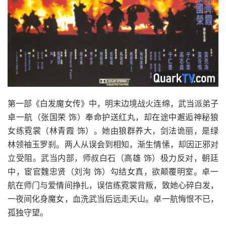
第一部《白发魔女传》中，明末边境战火连绵，武当派弟子
卓一航（张国荣 饰）奉命护送红丸，却在途中邂逅神秘狼
女练霓裳（林青霞 饰）。她由狼群养大，剑法诡丽，是绿
林领袖玉罗刹。两人从误会到相知，渐生情愫，却因正邪对
立受阻。武当内部，师叔白石（高雄 饰）极力反对，朝廷
中，宦官魏忠贤（刘洵 饰）勾结女真，欲颠覆明室。卓一
航在师门与爱情间挣扎，误信练霓裳背叛，致她心碎白发，
一夜间化身魔女，血洗武当后远走天山。卓一航悔恨不已，
孤独守望。