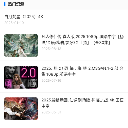
热门资源
白月梵星（2025）4K
2025-01-19
凡人修仙传.真人版.2025.1080p.国语中字【杨
洋/金晨/柳岩/贾冰/金士杰】【全30集】
2025-08-13
2025.科幻恐怖.梅根2.M3GAN.1-2部合
集.1080p.英语中字
2025-07-16
2025最新动画.仙逆剧场版.神临之战.4k.国语
中字
2025-05-31