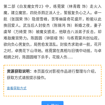
第二部《白发魔女传2》中，练霓裳（林青霞 饰）走火入
魔，建立魔宫，四处杀戮正派人士，誓报复负心之人。卓一
航（张国荣 饰）隐居雪峰，苦等幽昙奇花盛开，盼能以此
挽回爱人。武当后人封俊杰（陈锦鸿 饰）新婚之夜，妻子
虞琴（万绮雯 饰）被魔女掳走，他联合八派弟子反击，却
难敌魔宫势力。陈圆圆（钟丽缇 饰）与练霓裳共创仙观，
欲向负心男复仇，局势愈发混乱。封俊杰求助卓一航，花开
之时，卓携花下山寻她。练霓裳在真相与旧情中动摇，与卓
相拥之时，陈圆圆暗下杀手，花毁人伤......
资源获取说明：
本页面仅对影视作品进行整理与介绍，
获取方式请按提示操作。
查看获取方式