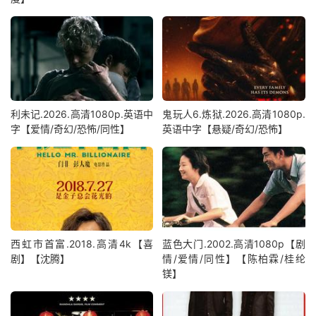
利未记.2026.高清1080p.英语中
鬼玩人6.炼狱.2026.高清1080p.
字【爱情/奇幻/恐怖/同性】
英语中字【悬疑/奇幻/恐怖】
西虹市首富.2018.高清4k【喜
蓝色大门.2002.高清1080p【剧
剧】【沈腾】
情/爱情/同性】【陈柏霖/桂纶
镁】