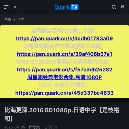




电影
正文

全网最全恐怖片合集上千部：
https://pan.quark.cn/s/dcdb01793a09
张雪峰绝版高考志愿填报相关资源：
https://pan.quark.cn/s/39af406b57e1
1988-2026全98届奥斯卡获奖影片大全：
https://pan.quark.cn/s/f57addb25282
周星驰经典电影合集.高清1080P
1000+纪录片过暑假：
https://pan.quark.cn/s/45d337bc4833
比海更深.2016.BD1080p.日语中字【是枝裕
和】
2025-04-05
评论(0)
赞(
0
)
