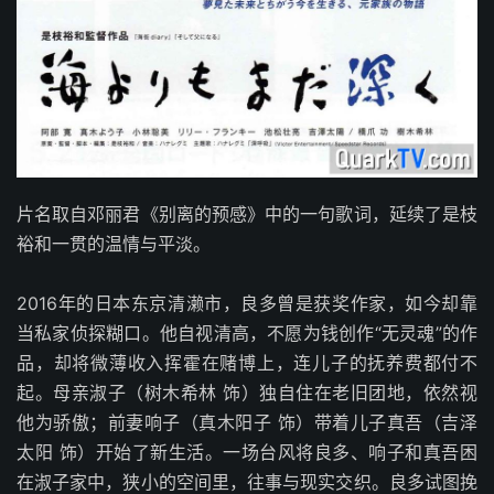
片名取自邓丽君《别离的预感》中的一句歌词，延续了是枝
裕和一贯的温情与平淡。
2016年的日本东京清濑市，良多曾是获奖作家，如今却靠
当私家侦探糊口。他自视清高，不愿为钱创作“无灵魂”的作
品，却将微薄收入挥霍在赌博上，连儿子的抚养费都付不
起。母亲淑子（树木希林 饰）独自住在老旧团地，依然视
他为骄傲；前妻响子（真木阳子 饰）带着儿子真吾（吉泽
太阳 饰）开始了新生活。一场台风将良多、响子和真吾困
在淑子家中，狭小的空间里，往事与现实交织。良多试图挽