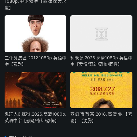
1080p.中英双字【菲律宾大尺
度】
三个臭皮匠.2012.1080p.英语中
利未记.2026.高清1080p.英语中
字【喜剧】
字【爱情/奇幻/恐怖/同性】
鬼玩人6.炼狱.2026.高清1080p.
西虹市首富.2018.高清4k【喜
英语中字【悬疑/奇幻/恐怖】
剧】【沈腾】