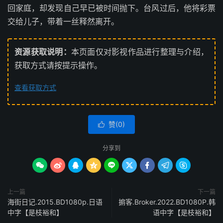
回家庭，却发现自己早已被时间抛下。台风过后，他将彩票
交给儿子，带着一丝释然离开。
资源获取说明：
本页面仅对影视作品进行整理与介绍，
获取方式请按提示操作。
查看获取方式
赞(
0
)

分享到









上一篇
下一篇
海街日记.2015.BD1080p.日语
掮客.Broker.2022.BD1080P.韩
中字【是枝裕和】
语中字【是枝裕和】