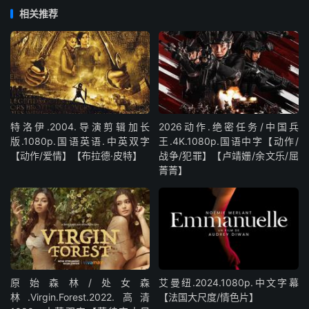
相关推荐
特洛伊.2004.导演剪辑加长
2026动作.绝密任务/中国兵
版.1080p.国语英语.中英双字
王.4K.1080p.国语中字【动作/
【动作/爱情】【布拉德·皮特】
战争/犯罪】【卢靖姗/余文乐/屈
菁菁】
原始森林/处女森
艾曼纽.2024.1080p.中文字幕
林.Virgin.Forest.2022.高清
【法国大尺度/情色片】