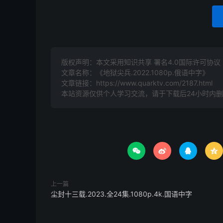
版权声明：本文采用知识共享 署名4.0国际许可协议 [B
文章名称：《地狱尖兵.2022.1080p.俄语中字》
文章链接：
https://www.quarktv.com/2187.html
本站资源仅供个人学习交流，请于下载后24小时内




上一篇
尘封十三载.2023.全24集.1080p.4k.国语中字