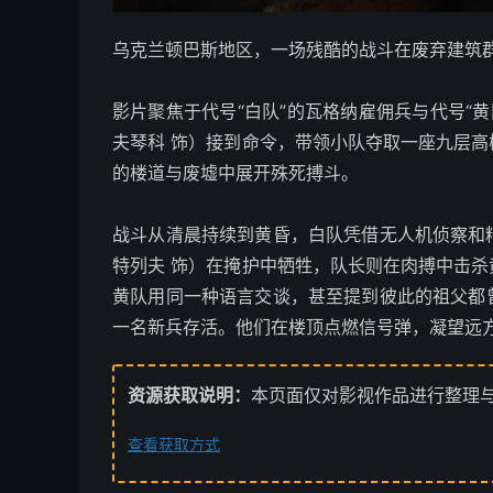
乌克兰顿巴斯地区，一场残酷的战斗在废弃建筑
影片聚焦于代号“白队”的瓦格纳雇佣兵与代号“
夫琴科 饰）接到命令，带领小队夺取一座九层
的楼道与废墟中展开殊死搏斗。
战斗从清晨持续到黄昏，白队凭借无人机侦察和精
特列夫 饰）在掩护中牺牲，队长则在肉搏中击
黄队用同一种语言交谈，甚至提到彼此的祖父都
一名新兵存活。他们在楼顶点燃信号弹，凝望远
资源获取说明：
本页面仅对影视作品进行整理
查看获取方式