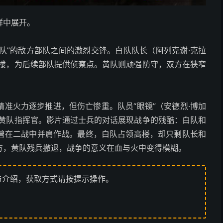
群中展开。
黄队”的敌方部队之间的激烈交锋。白队队长（阿列克谢·克拉
高楼，为后续部队提供侦察点。黄队则顽强防守，双方在狭窄
准火力逐步推进，但伤亡惨重。队员“眼镜”（安德烈·博加
杀黄队指挥官。影片通过士兵的对话展现战争的残酷：白队和
曾在二战中并肩作战。最终，白队占领高楼，却只剩队长和
方，黄队残兵撤退，战争的意义在血与火中变得模糊。
与介绍，获取方式请按提示操作。