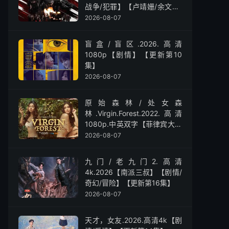
战争/犯罪】【卢靖姗/余文乐/
屈菁菁】
2026-08-07
盲盒/盲区.2026.高清
1080p【剧情】【更新第10
集】
2026-08-07
原始森林/处女森
林.Virgin.Forest.2022.高清
1080p.中英双字【菲律宾大尺
度】
2026-08-07
九门/老九门2.高清
4k.2026【南派三叔】【剧情/
奇幻/冒险】【更新第16集】
2026-08-07
天才，女友.2026.高清4k【剧