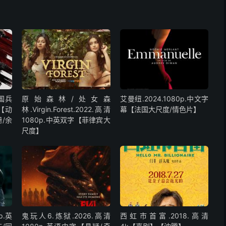
中国兵
原始森林/处女森
艾曼纽.2024.1080p.中文字
字【动
林.Virgin.Forest.2022.高清
幕【法国大尺度/情色片】
/余
1080p.中英双字【菲律宾大
尺度】
p.英
鬼玩人6.炼狱.2026.高清
西虹市首富.2018.高清