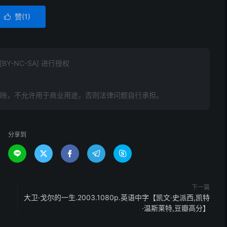
赞(
1
)

Y-NC-SA] 进行授权
删除，不允许用于商业用途，否则法律问题自行承担。
分享到





下一篇
大卫·戈尔的一生.2003.1080p.英语中字【凯文·史派西,凯特
·温斯莱特,豆瓣高分】