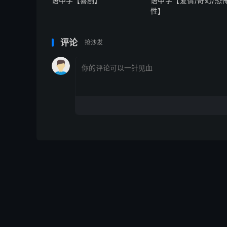
语中字【喜剧】
语中字【爱情/奇幻/恐怖
性】
评论
抢沙发