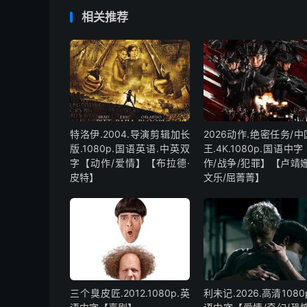
相关推荐
特洛伊.2004.导演剪辑加长
2026动作.绝密任务/
版.1080p.国语英语.中英双
王.4K.1080p.国语中
字【动作/爱情】【布拉德·
作/战争/犯罪】【卢靖姗
皮特】
文乐/屈菁菁】
三个臭皮匠.2012.1080p.英
利未记.2026.高清1080