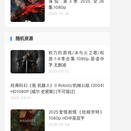
诛仙.第3季.2025.全26
集.1080p
2025-10-24
随机资源
权力的游戏/冰与火之歌/权
游.1-8季合集.1080p.英语中
字.无删减
2025-05-12
经典科幻《我 机器人》(I Robot)/机械公敌 (2004)
HD1080P [威尔·史密斯] [不可错过]
2025-03-01
2025爱情剧情《哈姆奈特》
1080p.HD中英双字
2026-02-04