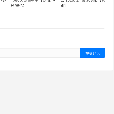
-乔
1080p.英语中字【剧情/喜
公.2026.全4集.1080p【喜
剧/爱情】
剧】
提交评论