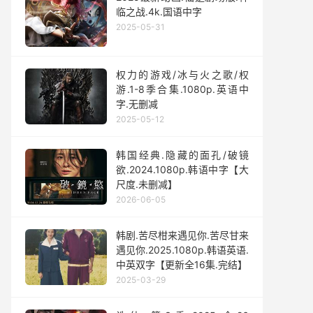
临之战.4k.国语中字
2025-05-31
权力的游戏/冰与火之歌/权
游.1-8季合集.1080p.英语中
字.无删减
2025-05-12
韩国经典.隐藏的面孔/破镜
欲.2024.1080p.韩语中字【大
尺度.未删减】
2026-06-05
韩剧.苦尽柑来遇见你.苦尽甘来
遇见你.2025.1080p.韩语英语.
中英双字【更新全16集.完结】
2025-03-29