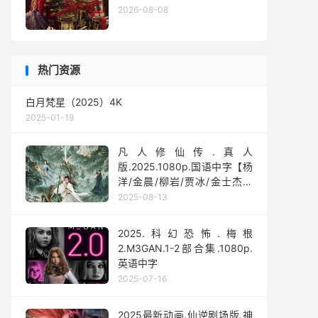
2026-08-08
热门资源
白月梵星（2025）4K
2025-01-19
凡人修仙传.真人
版.2025.1080p.国语中字【杨
洋/金晨/柳岩/贾冰/金士杰】
【全30集】
2025-08-13
2025.科幻恐怖.梅根
2.M3GAN.1-2部合集.1080p.
英语中字
2025-07-16
2025最新动画.仙逆剧场版.神