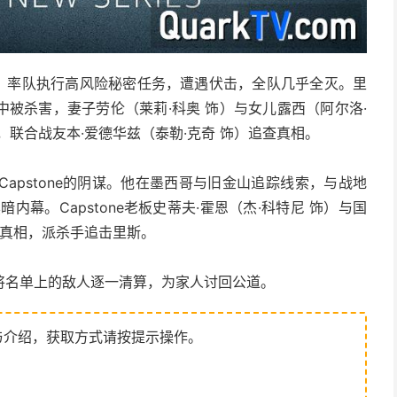
饰）率队执行高风险秘密任务，遭遇伏击，全队几乎全灭。里
被杀害，妻子劳伦（莱莉·科奥 饰）与女儿露西（阿尔洛·
联合战友本·爱德华兹（泰勒·克奇 饰）追查真相。
apstone的阴谋。他在墨西哥与旧金山追踪线索，与战地
幕。Capstone老板史蒂夫·霍恩（杰·科特尼 饰）与国
盖真相，派杀手追击里斯。
将名单上的敌人逐一清算，为家人讨回公道。
与介绍，获取方式请按提示操作。