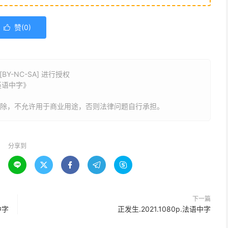
赞(
0
)

Y-NC-SA] 进行授权
.英语中字》
删除，不允许用于商业用途，否则法律问题自行承担。
分享到





下一篇
中字
正发生.2021.1080p.法语中字