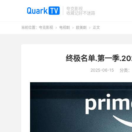
夸克影视
收藏记好不迷路
当前位置：
夸克影视
电视剧
欧美剧
正文



终极名单.第一季.202
2025-06-15
分类：