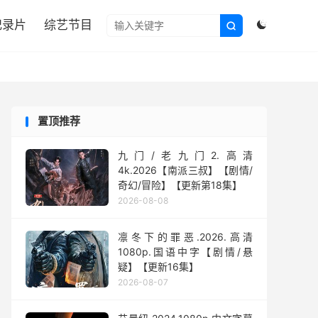

纪录片
综艺节目


置顶推荐
九门/老九门2.高清
4k.2026【南派三叔】【剧情/
奇幻/冒险】【更新第18集】
2026-08-08
凛冬下的罪恶.2026.高清
1080p.国语中字【剧情/悬
疑】【更新16集】
2026-08-07