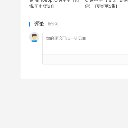
集.4k.1080p.英语中字【剧
英语中字【安雅·泰勒
情/历史/奇幻】
伊】【更新第5集】
评论
抢沙发