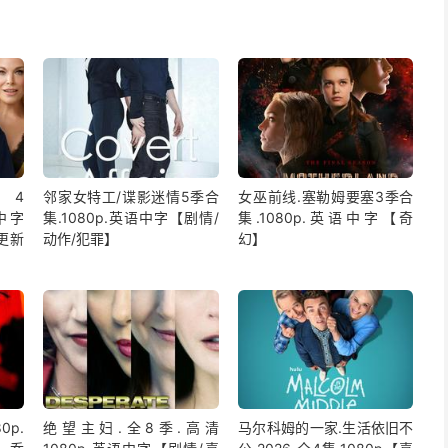
4
邻家女特工/谍影迷情5季合
女巫前线.塞勒姆要塞3季合
语中字
集.1080p.英语中字【剧情/
集.1080p.英语中字【奇
更新
动作/犯罪】
幻】
0p.
绝望主妇.全8季.高清
马尔科姆的一家.生活依旧不