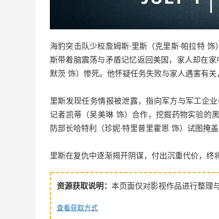
海豹突击队少校詹姆斯·里斯（克里斯·帕拉特 
斯带着脑震荡与矛盾记忆返回美国，家人却在家中
默茨 饰）惨死。他怀疑任务失败与家人遇害有关，
里斯发现任务情报被泄露，指向军方与军工企业C
记者凯蒂（吴美琳 饰）合作，挖掘药物实验的黑暗内
防部长哈特利（珍妮·特里普里霍恩 饰）试图掩
里斯在复仇中逐渐揭开阴谋，付出沉重代价，终
资源获取说明：
本页面仅对影视作品进行整理
查看获取方式