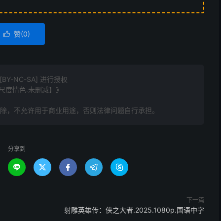
赞(
0
)

Y-NC-SA] 进行授权
字【大尺度情色.未删减】》
删除，不允许用于商业用途，否则法律问题自行承担。
分享到





下一篇
射雕英雄传：侠之大者‎.2025.1080p.国语中字