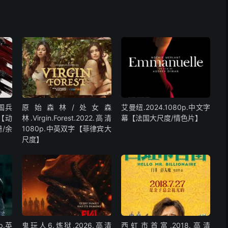
中国兵
原始森林/处女森
艾曼纽.2024.1080p.中文字
字【动
林.Virgin.Forest.2022.高清
幕【法国大尺度/情色片】
/余
1080p.中英双字【菲律宾大
尺度】
p.英
鬼玩人6.炼狱.2026.高清
西虹市首富.2018.高清