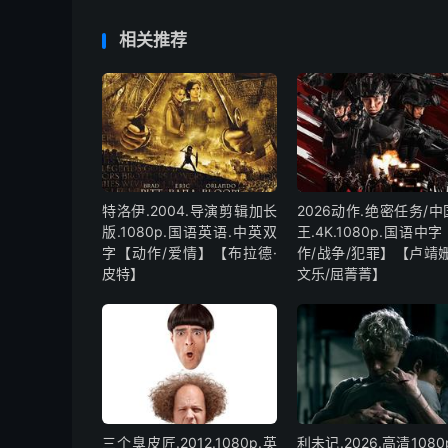
相关推荐
特洛伊.2004.导演剪辑加长
2026动作.绝密任务/
版.1080p.国语英语.中英双
王.4K.1080p.国语中
字【动作/爱情】【布拉德·
作/战争/犯罪】【卢靖姗
皮特】
文乐/屈菁菁】
三个臭皮匠.2012.1080p.英
利未记.2026.高清1080