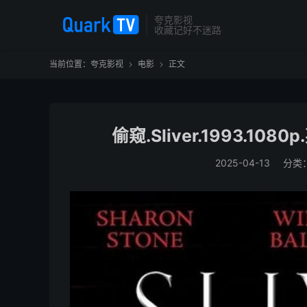
夸克影视
收藏记好不迷路
当前位置：
夸克影视
电影
正文


偷窥.Sliver.1993.1
2025-04-13
分类