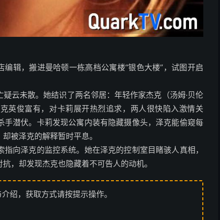
书店编辑，搬进曼哈顿一栋高档公寓楼“银色大楼”，试图开启
亡疑云未散。她结识了两名邻居：年轻作家杰克（汤姆·贝伦
。泽克英俊富有，对卡莉展开热烈追求，两人很快陷入激情关
杀手潜伏。卡莉发现公寓内装有隐藏摄像头，泽克能偷窥每
，却被泽克的解释暂时平息。
索指向泽克的监控系统。她在泽克的控制室目睹骇人真相，
对抗，却发现杰克也隐藏着不可告人的动机。
与介绍，获取方式请按提示操作。