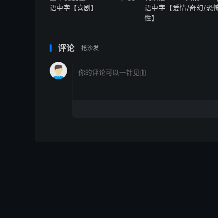
语中字【喜剧】
语中字【爱情/奇幻/恐怖
性】
评论
抢沙发