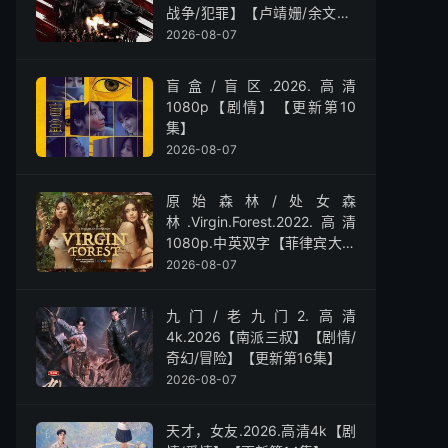
战争/犯罪】【卢靖姗/余文乐/
屈菁菁】
2026-08-07
盲盒/盲区.2026.高清
1080p【剧情】【更新第10
集】
2026-08-07
原始森林/处女森
林.Virgin.Forest.2022.高清
1080p.中英双字【菲律宾大尺
度】
2026-08-07
九门/老九门2.高清
4k.2026【南派三叔】【剧情/
奇幻/冒险】【更新第16集】
2026-08-07
天才，女友.2026.高清4k【剧