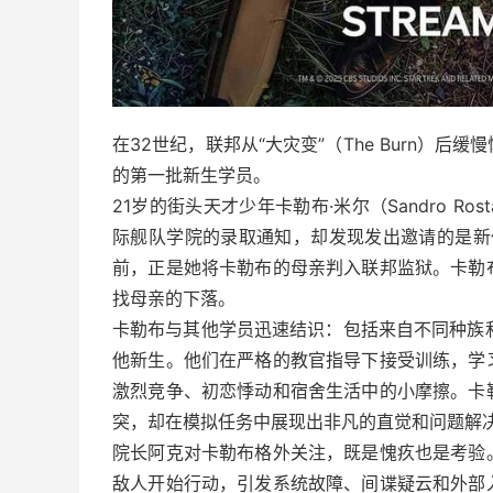
在32世纪，联邦从“大灾变”（The Burn）
的第一批新生学员。
21岁的街头天才少年卡勒布·米尔（Sandro R
际舰队学院的录取通知，却发现发出邀请的是新任院长、
前，正是她将卡勒布的母亲判入联邦监狱。卡勒
找母亲的下落。
卡勒布与其他学员迅速结识：包括来自不同种族和背景的
他新生。他们在严格的教官指导下接受训练，学
激烈竞争、初恋悸动和宿舍生活中的小摩擦。卡
突，却在模拟任务中展现出非凡的直觉和问题解
院长阿克对卡勒布格外关注，既是愧疚也是考验
敌人开始行动，引发系统故障、间谍疑云和外部