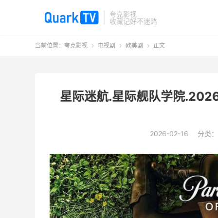
夸克影视
收藏记好不迷路
当前位置：
夸克影视
电视剧
欧美剧
正文



星际迷航.星际舰队学院.2026
2026-02-16
分类：