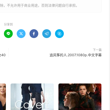
删除，不允许用于商业用途，否则法律问题自行承担。
分享到





下一篇
全40
追风筝的人.2007.1080p.中文字幕