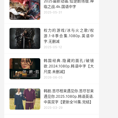
2025最新动画.仙逆剧场版.神
临之战.4k.国语中字
2025-05-31
权力的游戏/冰与火之歌/权
游.1-8季合集.1080p.英语中
字.无删减
2025-05-12
韩国经典.隐藏的面孔/破镜
欲.2024.1080p.韩语中字【大
尺度.未删减】
2026-06-05
韩剧.苦尽柑来遇见你.苦尽甘来
遇见你.2025.1080p.韩语英语.
中英双字【更新全16集.完结】
2025-03-29