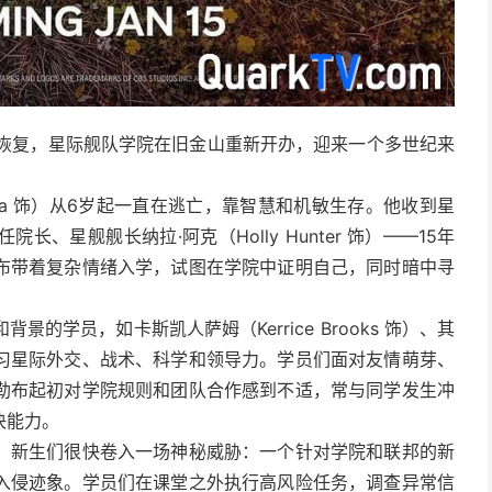
后缓慢恢复，星际舰队学院在旧金山重新开办，迎来一个多世纪来
osta 饰）从6岁起一直在逃亡，靠智慧和机敏生存。他收到星
星舰舰长纳拉·阿克（Holly Hunter 饰）——15年
布带着复杂情绪入学，试图在学院中证明自己，同时暗中寻
学员，如卡斯凯人萨姆（Kerrice Brooks 饰）、其
习星际外交、战术、科学和领导力。学员们面对友情萌芽、
勒布起初对学院规则和团队合作感到不适，常与同学发生冲
决能力。
。新生们很快卷入一场神秘威胁：一个针对学院和联邦的新
入侵迹象。学员们在课堂之外执行高风险任务，调查异常信