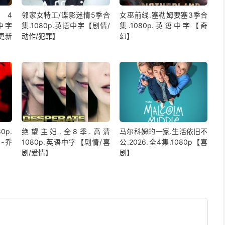
4
邻家女特工/谍影迷情5季合
女巫前线.塞勒姆要塞3季合
语中字
集.1080p.英语中字【剧情/
集.1080p.英语中字【奇
更新
动作/犯罪】
幻】
0p.
绝望主妇.全8季.高清
马尔科姆的一家.生活依旧不
-乔
1080p.英语中字【剧情/喜
公.2026.全4集.1080p【喜
剧/爱情】
剧】