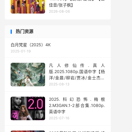
佳音/张子枫】
2026-08-06
热门资源
白月梵星（2025）4K
2025-01-19
凡人修仙传.真人
版.2025.1080p.国语中字【杨
洋/金晨/柳岩/贾冰/金士杰】
【全30集】
2025-08-13
2025.科幻恐怖.梅根
2.M3GAN.1-2部合集.1080p.
英语中字
2025-07-16