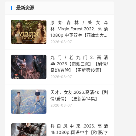
最新资源
原始森林/处女森
林.Virgin.Forest.2022.高清
1080p.中英双字【菲律宾大尺
度】
2026-08-07
九门/老九门2.高清
4k.2026【南派三叔】【剧情/
奇幻/冒险】【更新第16集】
2026-08-07
天才，女友.2026.高清4k【剧
情/爱情】【更新第14集】
2026-08-07
兵自风中来‎.2026.高清
4k.1080p.国语中字【欧豪/李