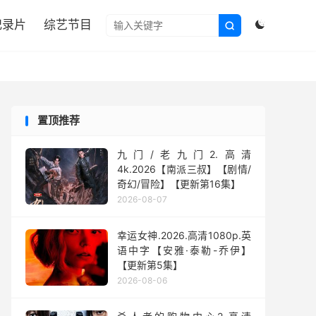

纪录片
综艺节目


置顶推荐
九门/老九门2.高清
4k.2026【南派三叔】【剧情/
奇幻/冒险】【更新第16集】
2026-08-07
幸运女神.2026.高清1080p.英
语中字【安雅·泰勒-乔伊】
【更新第5集】
2026-08-06