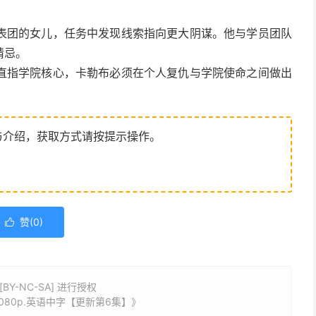
表团的女儿，任务中发现线索指向更大阴谋。他与学员团队
猜忌。
直指学院核心，卡勒布必须在个人复仇与学院使命之间做出
与介绍，获取方式请按提示操作。
赞(
0
)

Y-NC-SA] 进行授权
1080p.英语中字【更新第6集】》