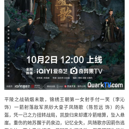
平陵之战硝烟未散，锦绣王朝第一女射手付一笑（李沁
饰）一箭射落敌军夙砂大皇子凤随歌（陈哲远 饰）的头
盔，凭一己之力扭转战局，凯旋归来却遭冷箭暗算，坠入悬
崖。重伤的她苏醒于药泉边，记忆全失，凤随歌亦因箭伤逃