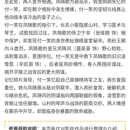
至此处，两人意外相遇。凤随歌为避追杀，假意照顾失忆的
付一笑，却在朝夕相处中渐生情愫，付一笑的坚韧与纯真让
他动摇本该冷血的皇子之心。
付一笑在凤随歌的指引下，化名小歌隐居山村，学习医术与
琴艺，试图找回过往。凤随歌的侍卫宁非（张珹朗 饰）暗
中保护，却发现付一笑的身世牵扯锦绣皇室秘辛。夙砂王朝
内斗激烈，凤随歌的皇兄凤随风（盛英豪 饰）野心勃勃，
派刺客追杀，意图夺位。付一笑无意中救下凤随歌的旧识凌
雪影（辛凯丽 饰），后者是夙砂细作，卷入两国间谍战，
揭开平陵之战背后的更大阴谋。
记忆碎片渐现，付一笑忆起自己是锦绣将军之女，肩负复国
重任。她与凤随歌从敌对到联手，潜入夙砂皇宫，破解机关
与暗杀危机。凤随风的阴谋指向两国联姻的假象，凌雪影的
背叛让信任崩塌。山村的琴声与战场的箭雨交织，两人情感
在厮杀中升华，却面临身份暴露的致命威胁。
资源获取说明：
本页面仅对影视作品进行整理与介绍，