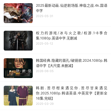
2025最新动画.仙逆剧场版.神临之战.4k.国语
中字
2025-05-31
权力的游戏/冰与火之歌/权游.1-8季合
集.1080p.英语中字.无删减
2025-05-12
韩国经典.隐藏的面孔/破镜欲.2024.1080p.韩
语中字【大尺度.未删减】
2026-06-05
韩剧.苦尽柑来遇见你.苦尽甘来遇见
你.2025.1080p.韩语英语.中英双字【更新全
16集.完结】
2025-03-29