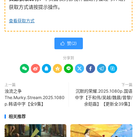
获取方式请按提示操作。
查看获取方式
赞(
2
)

分享到









上一篇
下一篇
浊流之争
沉默的荣耀.2025.1080p.国语
The.Murky.Stream.2025.1080
中字【于和伟/吴越/魏晨/曾黎/
p.韩语中字【全9集】
余皑磊】【更新全39集】
相关推荐