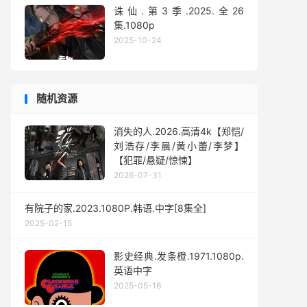
诛仙.第3季.2025.全26
集.1080p
2025-10-24
随机资源
消失的人.2026.高清4k【郑恺/
刘浩存/李晨/黄小蕾/李梦】
【犯罪/悬疑/惊悚】
2026-07-31
有院子的家.2023.1080P.韩语.中字[8集全]
2025-02-15
影史经典.发条橙.1971.1080p.
英语中字
2025-05-16