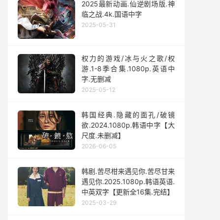
2025最新动画.仙逆剧场版.神
临之战.4k.国语中字
2025-05-31
权力的游戏/冰与火之歌/权
游.1-8季合集.1080p.英语中
字.无删减
2025-05-12
韩国经典.隐藏的面孔/破镜
欲.2024.1080p.韩语中字【大
尺度.未删减】
2026-06-05
韩剧.苦尽柑来遇见你.苦尽甘来
遇见你.2025.1080p.韩语英语.
中英双字【更新全16集.完结】
2025-03-29