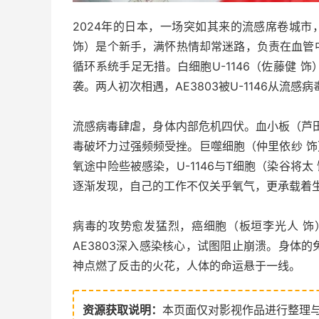
2024年的日本，一场突如其来的流感席卷城市
饰）是个新手，满怀热情却常迷路，负责在血管
循环系统手足无措。白细胞U-1146（佐藤健
袭。两人初次相遇，AE3803被U-1146从流
流感病毒肆虐，身体内部危机四伏。血小板（芦
毒破坏力过强频频受挫。巨噬细胞（仲里依纱 饰
氧途中险些被感染，U-1146与T细胞（染谷将太
逐渐发现，自己的工作不仅关乎氧气，更承载着
病毒的攻势愈发猛烈，癌细胞（板垣李光人 饰）
AE3803深入感染核心，试图阻止崩溃。身体的免
神点燃了反击的火花，人体的命运悬于一线。
资源获取说明：
本页面仅对影视作品进行整理