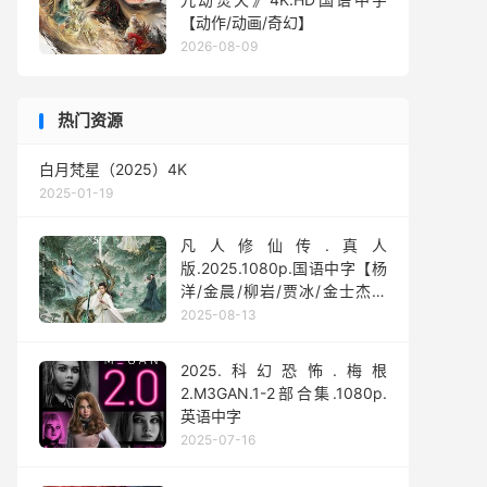
【动作/动画/奇幻】
2026-08-09
热门资源
白月梵星（2025）4K
2025-01-19
凡人修仙传.真人
版.2025.1080p.国语中字【杨
洋/金晨/柳岩/贾冰/金士杰】
【全30集】
2025-08-13
2025.科幻恐怖.梅根
2.M3GAN.1-2部合集.1080p.
英语中字
2025-07-16