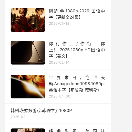
翘楚.4k.1080p.2026.国语中
字【更新全24集】
2026-06-18
你行你上/你行！你
上！.2025.1080p.HD国语中
字【姜文】
2026-02-14
世界末日/绝世天
劫.Armageddon.1998.1080p.
英语中字【布鲁斯·威利斯/本·
阿弗莱克/丽芙·泰勒】
2025-04-30
韩剧.灰姑娘游戏.韩语中字.1080P
2025-02-11
经典影视.美国往