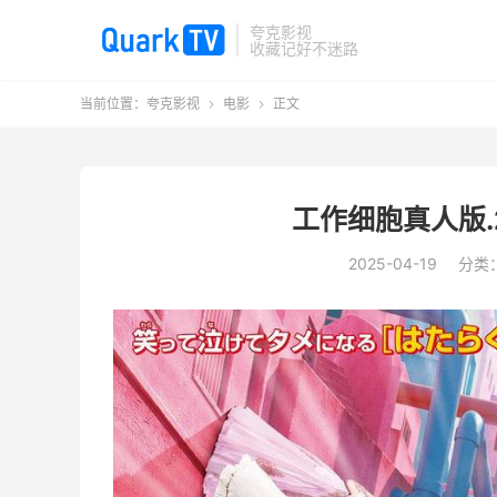
夸克影视
收藏记好不迷路
当前位置：
夸克影视
电影
正文


工作细胞真人版.2
2025-04-19
分类