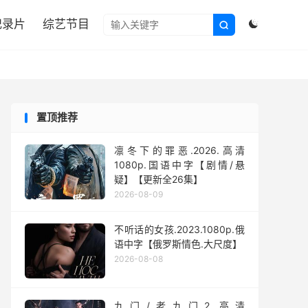

纪录片
综艺节目


置顶推荐
凛冬下的罪恶.2026.高清
1080p.国语中字【剧情/悬
疑】【更新全26集】
2026-08-09
不听话的女孩.2023.1080p.俄
语中字【俄罗斯情色.大尺度】
2026-08-08
九门/老九门2.高清