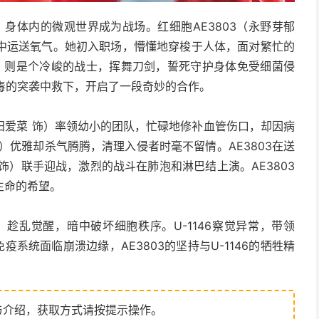
，身体内的微观世界成为战场。红细胞AE3803（永野芽郁
中运送氧气。她初入职场，懵懂地穿梭于人体，面对繁忙的
 饰）则是个冷峻的战士，挥舞刀剑，誓死守护身体免受细菌侵
感病毒的突袭中救下，开启了一段奇妙的合作。
田爱菜 饰）率领幼小的团队，忙碌地修补血管伤口，却因病
）优雅却杀气腾腾，清理入侵者时毫不留情。AE3803在送
 饰）联手迎战，激烈的战斗在肺泡和淋巴结上演。AE3803
生命的希望。
趁乱觉醒，暗中破坏细胞秩序。U-1146察觉异常，带领
疫系统面临崩溃边缘，AE3803的坚持与U-1146的牺牲精
与介绍，获取方式请按提示操作。