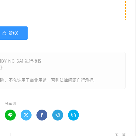
赞(
0
)

Y-NC-SA] 进行授权
字》
删除，不允许用于商业用途，否则法律问题自行承担。
分享到





下一篇