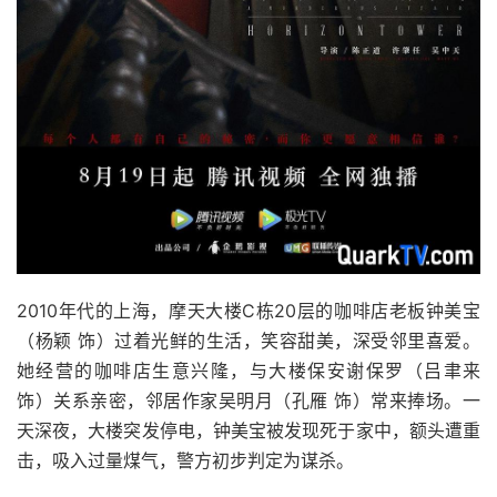
2010年代的上海，摩天大楼C栋20层的咖啡店老板钟美宝
（杨颖 饰）过着光鲜的生活，笑容甜美，深受邻里喜爱。
她经营的咖啡店生意兴隆，与大楼保安谢保罗（吕聿来
饰）关系亲密，邻居作家吴明月（孔雁 饰）常来捧场。一
天深夜，大楼突发停电，钟美宝被发现死于家中，额头遭重
击，吸入过量煤气，警方初步判定为谋杀。