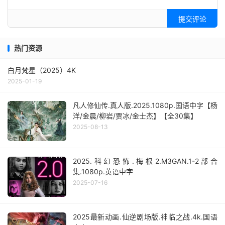
提交评论
热门资源
白月梵星（2025）4K
2025-01-19
凡人修仙传.真人版.2025.1080p.国语中字【杨
洋/金晨/柳岩/贾冰/金士杰】【全30集】
2025-08-13
2025.科幻恐怖.梅根2.M3GAN.1-2部合
集.1080p.英语中字
2025-07-16
2025最新动画.仙逆剧场版.神临之战.4k.国语