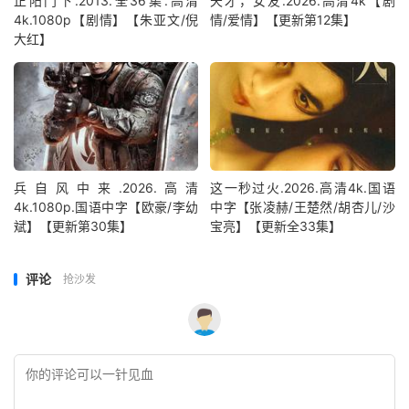
正阳门下.2013.全36集.高清
天才，女友.2026.高清4k【剧
4k.1080p【剧情】【朱亚文/倪
情/爱情】【更新第12集】
大红】
兵自风中来‎.2026.高清
这一秒过火.2026.高清4k.国语
4k.1080p.国语中字【欧豪/李幼
中字【张凌赫/王楚然/胡杏儿/沙
斌】【更新第30集】
宝亮】【更新全33集】
评论
抢沙发