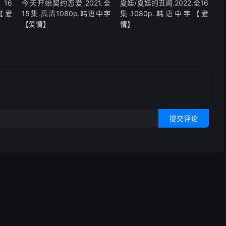
全16
今天开始契约恋爱.2021.全
夏娃/夏娃的丑闻.2022.全16
【爱
15集.高清1080p.韩语中字
集.1080p.韩语中字【爱
【爱情】
情】
提交评论