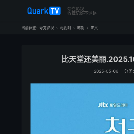
夸克影视
收藏记好不迷路
当前位置：
夸克影视
电视剧
韩剧
正文



比天堂还美丽.2025.
2025-05-06
分类