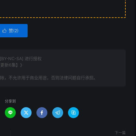
赞(
2
)

Y-NC-SA] 进行授权
【更新6集】》
删除，不允许用于商业用途，否则法律问题自行承担。
分享到





下一篇