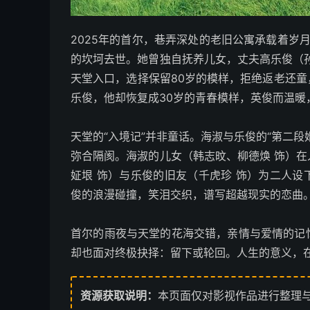
2025年的首尔，巷弄深处的老旧公寓承载着岁
的坎坷去世。她曾独自抚养儿女，丈夫高乐俊（
天堂入口，选择保留80岁的模样，拒绝返老还
乐俊，他却恢复成30岁的青春模样，英俊而温暖
天堂的“入境记”并非童话。海淑与乐俊的“第二
弥合隔阂。海淑的儿女（韩志旼、柳德焕 饰）
姃垠 饰）与乐俊的旧友（千虎珍 饰）为二人
俊的浪漫碰撞，笑泪交织，谱写超越现实的恋曲
首尔的雨夜与天堂的花海交错，亲情与爱情的记
却也面对终极抉择：留下或轮回。人生的意义，
资源获取说明：
本页面仅对影视作品进行整理