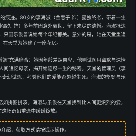
月的痕迹。80岁的李海淑（金惠子 饰）孤独终老，带着一生
孙锡久 饰）多年前因意外离世，留下未尽的遗憾。海淑抵达
童，只因乐俊曾说她每个年纪都美。意外的是，她在天堂重逢
，在天堂为她建了一座花房。
段婚姻”充满磨合：她因年龄差距自卑，他则试图用幽默与深情
在人间追忆母亲，揭开她隐忍一生的秘密。天堂的管理员（李
设下奇幻试炼，考验他们的爱能否超越生死。海淑的坚韧与乐
。
忆如拼图拼凑。海淑与乐俊在天堂找到比人间更炽烈的爱，
在这场奇幻重逢中缓缓绽放。
与介绍，获取方式请按提示操作。