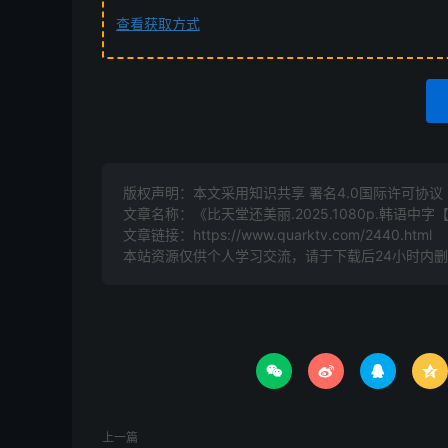
查看获取方式
版权声明：本文采用知识共享 署名4.0国际许可协议 [B
文章名称：《比天堂还美丽.2025.1080p.韩语中字
文章链接：
https://www.quarktv.com/2440.html
本站资源仅供个人学习交流，请于下载后24小时内




上一篇