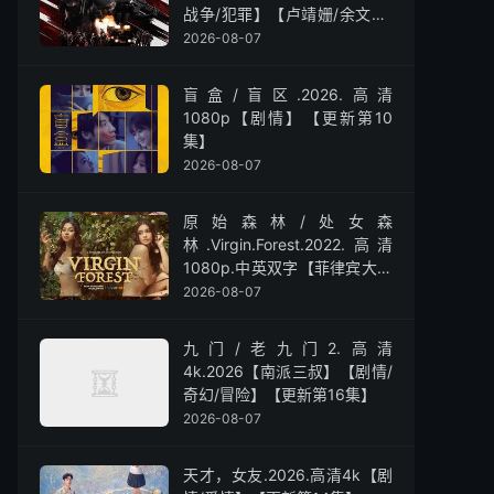
战争/犯罪】【卢靖姗/余文乐/
屈菁菁】
2026-08-07
盲盒/盲区.2026.高清
1080p【剧情】【更新第10
集】
2026-08-07
原始森林/处女森
林.Virgin.Forest.2022.高清
1080p.中英双字【菲律宾大尺
度】
2026-08-07
九门/老九门2.高清
4k.2026【南派三叔】【剧情/
奇幻/冒险】【更新第16集】
2026-08-07
天才，女友.2026.高清4k【剧