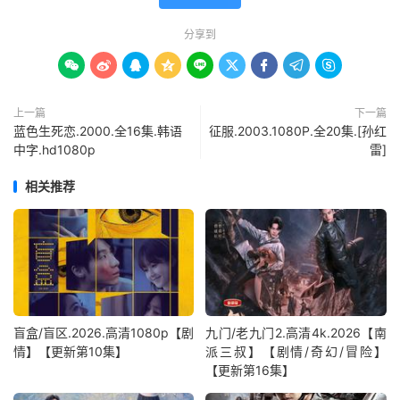
分享到









上一篇
下一篇
蓝色生死恋.2000.全16集.韩语
征服.2003.1080P.全20集.[孙红
中字.hd1080p
雷]
相关推荐
盲盒/盲区.2026.高清1080p【剧
九门/老九门2.高清4k.2026【南
情】【更新第10集】
派三叔】【剧情/奇幻/冒险】
【更新第16集】