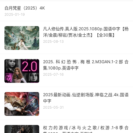
白月梵星（2025）4K
2025-01-19
凡人修仙传.真人版.2025.1080p.国语中字【杨
洋/金晨/柳岩/贾冰/金士杰】【全30集】
2025-08-13
2025.科幻恐怖.梅根2.M3GAN.1-2部合
集.1080p.英语中字
2025-07-16
2025最新动画.仙逆剧场版.神临之战.4k.国语
中字
2025-05-31
权力的游戏/冰与火之歌/权游.1-8季合