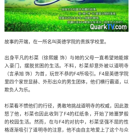
故事的开端，在一所名叫英德学院的贵族学校里。
出身平凡的杉菜（徐熙媛 饰）与她的父母一直希望她能嫁
入豪门，摆脱贫困的生活。不料，杉菜却意外被以道明寺
（言承旭 饰）为首，玩世不恭的F4所吸引。F4是英德学院
里四个家世显赫、外形出众的男生团体，他们横行霸道，以
欺负人为乐。
杉菜看不惯他们的行径，勇敢地挑战道明寺的权威，因此激
怒了他，杉菜也因此收到了F4的红纸条，开始了她噩梦般
的校园生活。然而，在与F4的对抗中，杉菜坚强不屈的性
格逐渐吸引了道明寺的注意，他不由自主地爱上了这个与众