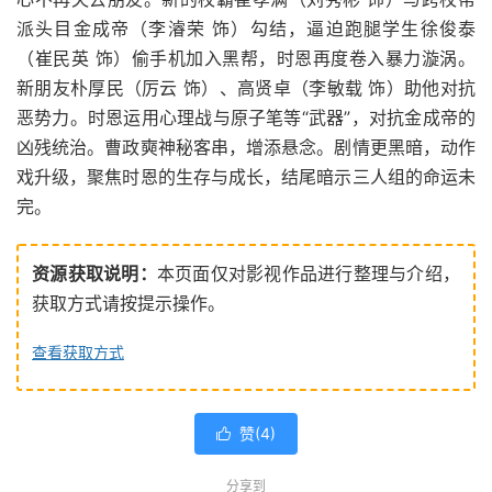
派头目金成帝（李濬荣 饰）勾结，逼迫跑腿学生徐俊泰
（崔民英 饰）偷手机加入黑帮，时恩再度卷入暴力漩涡。
新朋友朴厚民（厉云 饰）、高贤卓（李敏载 饰）助他对抗
恶势力。时恩运用心理战与原子笔等“武器”，对抗金成帝的
凶残统治。曹政奭神秘客串，增添悬念。剧情更黑暗，动作
戏升级，聚焦时恩的生存与成长，结尾暗示三人组的命运未
完。
资源获取说明：
本页面仅对影视作品进行整理与介绍，
获取方式请按提示操作。
查看获取方式
赞(
4
)

分享到