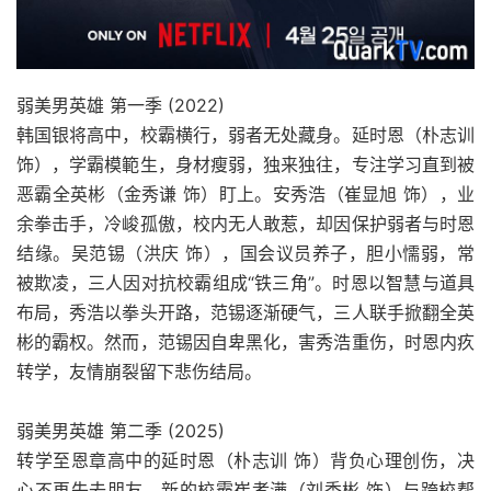
弱美男英雄 第一季 (2022)
韩国银将高中，校霸横行，弱者无处藏身。延时恩（朴志训
饰），学霸模範生，身材瘦弱，独来独往，专注学习直到被
恶霸全英彬（金秀谦 饰）盯上。安秀浩（崔显旭 饰），业
余拳击手，冷峻孤傲，校内无人敢惹，却因保护弱者与时恩
结缘。吴范锡（洪庆 饰），国会议员养子，胆小懦弱，常
被欺凌，三人因对抗校霸组成“铁三角”。时恩以智慧与道具
布局，秀浩以拳头开路，范锡逐渐硬气，三人联手掀翻全英
彬的霸权。然而，范锡因自卑黑化，害秀浩重伤，时恩内疚
转学，友情崩裂留下悲伤结局。
弱美男英雄 第二季 (2025)
转学至恩章高中的延时恩（朴志训 饰）背负心理创伤，决
心不再失去朋友。新的校霸崔孝满（刘秀彬 饰）与跨校帮