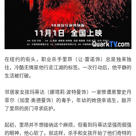
在纽约的街头，职业杀手里昂（让·雷诺饰）总是独来独
往，冷酷无情是他行走江湖的标签。一次行动后，他平静的
生活被打破。
邻居家女孩玛蒂达（娜塔莉·波特曼饰）一家惨遭黑警史丹
菲尔（加里·奥德曼饰）的毒手，年幼的她侥幸逃生，敲开
了里昂的房门寻求庇护。
起初，里昂并不想接纳这个麻烦，但看到玛蒂达坚强而倔强
的眼神，他心软了。就这样，杀手和女孩开始了他们奇特的