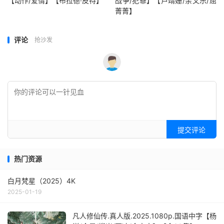
【动作/爱情】【布拉德·皮特】
战争/犯罪】【卢靖姗/余文乐/屈
菁菁】
评论
抢沙发
提交评论
热门资源
白月梵星（2025）4K
2025-01-19
凡人修仙传.真人版.2025.1080p.国语中字【杨