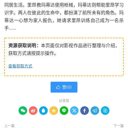
同居生活。里昂教玛蒂达使用枪械，玛蒂达则帮助里昂学习
识字。两人在彼此的生命中，都扮演了前所未有的角色。玛
蒂达一心想为家人报仇，她请求里昂训练自己成为一名杀
手……
资源获取说明：
本页面仅对影视作品进行整理与介绍，
获取方式请按提示操作。
查看获取方式
赞(
0
)

分享到









上一篇
下一篇