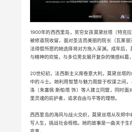
1900年的西西里岛，贫穷女孩莫黛丝塔（特克
被修道院收留，面对圣洁而美丽的院长（瓦莱丽亚
法得偿所愿的她选择将对方拖入深渊。成年后，
与精神的欢愉，与多位男女展开复杂的情感纠葛
20世纪初，法西斯主义席卷意大利，莫黛丝塔
中的斗士。她利用智慧与魅力周旋于权谋之间，
洛（朱塞佩·斯帕塔 饰）等人建立同盟，同时
里灵魂的庇护者，追求自由与平等的理想。
西西里岛的海风与战火交织，莫黛丝塔从灰烬中
写人生，挑战社会桎梏。她的故事是一曲关于生
变革。