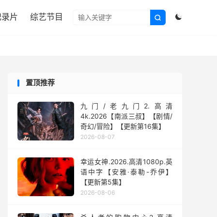

纪录片
综艺节目


置顶推荐
九门/老九门2.高清
4k.2026【南派三叔】【剧情/
奇幻/冒险】【更新第16集】
2026-08-07
幸运女神.2026.高清1080p.英
语中字【安雅·泰勒-乔伊】
【更新第5集】
2026-08-06