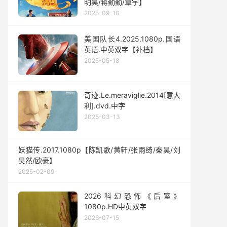
明昊/蒋勤勤/章宇】
2025-09-10
美国队长4.2025.1080p.国语
英语.中英双字【补档】
2025-05-18
奇迹.Le.meraviglie‎.2014[意大
利].dvd.中字
2025-03-13
妖猫传.2017.1080p【陈凯歌/黄轩/张雨绮/秦昊/刘
昊然/欧豪】
2025-02-09
2026科幻恐怖《后室》
1080p.HD中英双字
2026-07-15