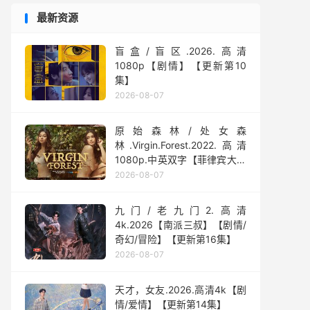
最新资源
盲盒/盲区.2026.高清
1080p【剧情】【更新第10
集】
2026-08-07
原始森林/处女森
林.Virgin.Forest.2022.高清
1080p.中英双字【菲律宾大尺
度】
2026-08-07
九门/老九门2.高清
4k.2026【南派三叔】【剧情/
奇幻/冒险】【更新第16集】
2026-08-07
天才，女友.2026.高清4k【剧
情/爱情】【更新第14集】