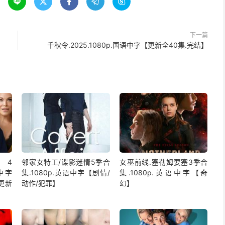





下一篇
千秋令.2025.1080p.国语中字【更新全40集.完结】
4
邻家女特工/谍影迷情5季合
女巫前线.塞勒姆要塞3季合
语中字
集.1080p.英语中字【剧情/
集.1080p.英语中字【奇
更新
动作/犯罪】
幻】