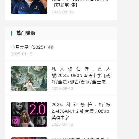
【更新第1集】
2026-08-06
热门资源
白月梵星（2025）4K
2025-01-19
凡人修仙传.真人
版.2025.1080p.国语中字【杨
洋/金晨/柳岩/贾冰/金士杰】
【全30集】
2025-08-13
2025.科幻恐怖.梅根
2.M3GAN.1-2部合集.1080p.
英语中字
2025-07-16