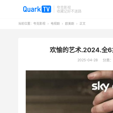
夸克影视
收藏记好不迷路
当前位置：
夸克影视
电视剧
欧美剧
正文



欢愉的艺术.2024.全6
2025-04-28
分类