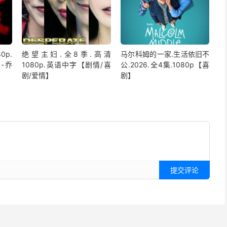
0p.
绝望主妇.全8季.高清
马尔科姆的一家.生活依旧不
-乔
1080p.英语中字【剧情/喜
公.2026.全4集.1080p【喜
剧/爱情】
剧】
提交评论