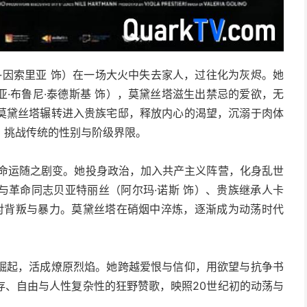
拉·因索里亚 饰）在一场大火中失去家人，过往化为灰烬。她
·布鲁尼·泰德斯基 饰），莫黛丝塔滋生出禁忌的爱欲，无
莫黛丝塔辗转进入贵族宅邸，释放内心的渴望，沉溺于肉体
，挑战传统的性别与阶级界限。
的命运随之剧变。她投身政治，加入共产主义阵营，化身乱世
与革命同志贝亚特丽丝（阿尔玛·诺斯 饰）、贵族继承人卡
面对背叛与暴力。莫黛丝塔在硝烟中淬炼，逐渐成为动荡时代
崛起，活成燎原烈焰。她跨越爱恨与信仰，用欲望与抗争书
存、自由与人性复杂性的狂野赞歌，映照20世纪初的动荡与