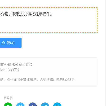
与介绍，获取方式请按提示操作。
赞(
4
)

Y-NC-SA] 进行授权
利语.中英双字》
删除，不允许用于商业用途，否则法律问题自行承担。
分享到