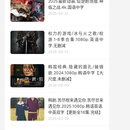
2025最新动画.仙逆剧场版.神
临之战.4k.国语中字
2025-05-31
权力的游戏/冰与火之歌/权
游.1-8季合集.1080p.英语中
字.无删减
2025-05-12
韩国经典.隐藏的面孔/破镜
欲.2024.1080p.韩语中字【大
尺度.未删减】
2026-06-05
韩剧.苦尽柑来遇见你.苦尽甘来
遇见你.2025.1080p.韩语英语.
中英双字【更新全16集.完结】
2025-03-29