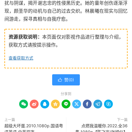
扰与阴谋，揭开谢志忠的性侵黑历史。她的童年创伤逐渐浮
现，颜圣华的动机与自己的过去交织。林晨曦在现实与回忆
间游走，探寻真相与自我疗愈。
资源获取说明：
本页面仅对影视作品进行整理与介绍，
获取方式请按提示操作。
查看获取方式
赞(
0
)

分享到









上一篇
下一篇
超级大坏蛋.2010.1080p.国语粤
点燃我温暖你.2022.全36
语英语.中英双字
集.1080p【陈飞宇/张婧仪】