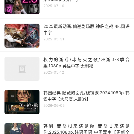
2025-07-16
2025最新动画.仙逆剧场版.神临之战.4k.国语
中字
2025-05-31
权力的游戏/冰与火之歌/权游.1-8季合
集.1080p.英语中字.无删减
2025-05-12
韩国经典.隐藏的面孔/破镜欲.2024.1080p.韩
语中字【大尺度.未删减】
2026-06-05
韩剧.苦尽柑来遇见你.苦尽甘来遇见
你.2025.1080p.韩语英语.中英双字【更新全