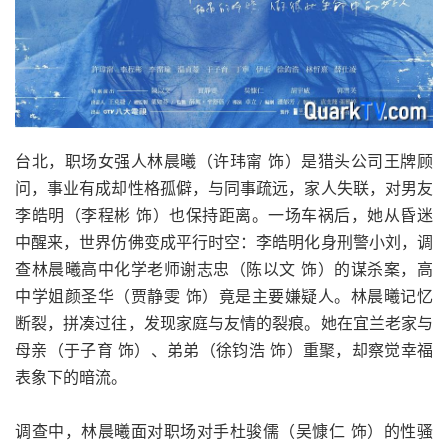
台北，职场女强人林晨曦（许玮甯 饰）是猎头公司王牌顾
问，事业有成却性格孤僻，与同事疏远，家人失联，对男友
李皓明（李程彬 饰）也保持距离。一场车祸后，她从昏迷
中醒来，世界仿佛变成平行时空：李皓明化身刑警小刘，调
查林晨曦高中化学老师谢志忠（陈以文 饰）的谋杀案，高
中学姐颜圣华（贾静雯 饰）竟是主要嫌疑人。林晨曦记忆
断裂，拼凑过往，发现家庭与友情的裂痕。她在宜兰老家与
母亲（于子育 饰）、弟弟（徐钧浩 饰）重聚，却察觉幸福
表象下的暗流。
调查中，林晨曦面对职场对手杜骏儒（吴慷仁 饰）的性骚