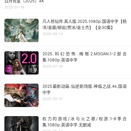
白月梵星（2025）4K
2025-01-19
凡人修仙传.真人版.2025.1080p.国语中字【杨
洋/金晨/柳岩/贾冰/金士杰】【全30集】
2025-08-13
2025.科幻恐怖.梅根2.M3GAN.1-2部合
集.1080p.英语中字
2025-07-16
2025最新动画.仙逆剧场版.神临之战.4k.国语
中字
2025-05-31
权力的游戏/冰与火之歌/权游.1-8季合
集.1080p.英语中字.无删减