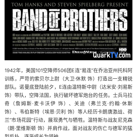
1942年，美国101空降师506团E连“易连”在乔治亚州托科阿
训练，严苛的索贝尔上尉（大卫·休默 饰）打造出一支精锐
部队。诺曼底登陆前夕，E连由温特斯中尉（达米安·刘易斯
饰）带队，空降法国，执行破坏德军炮台的任务。士兵马拉
奇（詹姆斯·麦卡沃伊 饰）、关迪（弗兰克·约翰·休斯
饰）、韦伯斯特（埃恩·贝利 饰）等人经历卡朗唐激战、荷
兰“市场花园”行动，展现勇气与牺牲。温特斯与战友尼克森
（朗·里维斯顿 饰）并肩作战，面对战友的伤亡与德军的猛
烈反扑，逐渐成长为领袖。