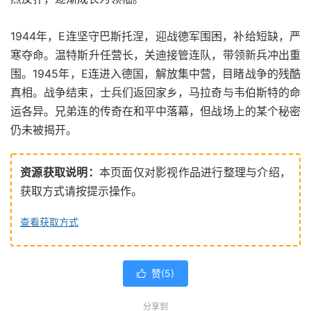
1944年，E连坚守巴斯托涅，迎战德军围困，补给短缺，严
寒夺命。温特斯升任营长，关迪接管连队，带领新兵冲出重
围。1945年，E连进入德国，解放集中营，目睹战争的残酷
真相。战争结束，士兵们返回家乡，马拉奇与韦伯斯特的命
运各异。兄弟连的传奇在和平中落幕，但战场上的某个秘密
仍未被揭开。
资源获取说明：
本页面仅对影视作品进行整理与介绍，
获取方式请按提示操作。
查看获取方式
赞(
5
)

分享到