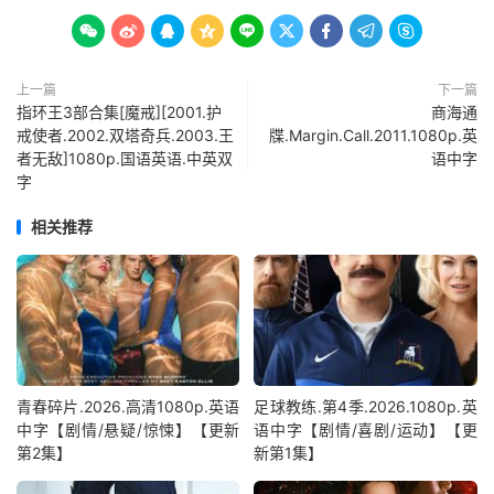









上一篇
下一篇
指环王3部合集[魔戒][2001.护
商海通
戒使者.2002.双塔奇兵.2003.王
牒.Margin.Call.2011.1080p.英
者无敌]1080p.国语英语.中英双
语中字
字
相关推荐
青春碎片.2026.高清1080p.英语
足球教练.第4季.2026.1080p.英
中字【剧情/悬疑/惊悚】【更新
语中字【剧情/喜剧/运动】【更
第2集】
新第1集】