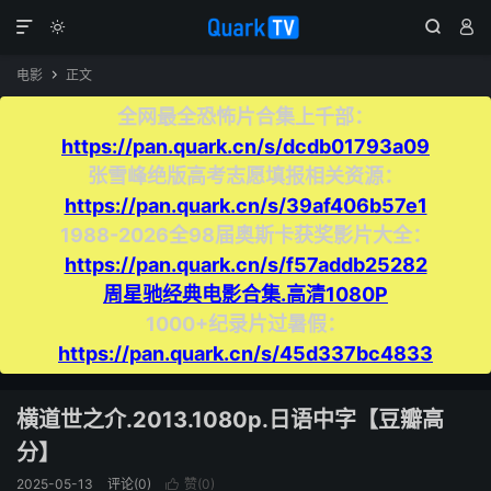




电影
正文

全网最全恐怖片合集上千部：
https://pan.quark.cn/s/dcdb01793a09
张雪峰绝版高考志愿填报相关资源：
https://pan.quark.cn/s/39af406b57e1
1988-2026全98届奥斯卡获奖影片大全：
https://pan.quark.cn/s/f57addb25282
周星驰经典电影合集.高清1080P
1000+纪录片过暑假：
https://pan.quark.cn/s/45d337bc4833
横道世之介.2013.1080p.日语中字【豆瓣高
分】
2025-05-13
评论(0)
赞(
0
)
