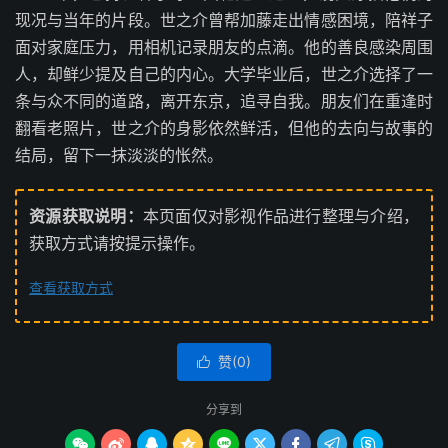
现况与当年的片段。世之介曾帮加藤走出情感困境，陪祥子
面对家庭压力，用相机记录朋友的点滴。他的善良感染周围
人，却鲜少提及自己的内心。大学毕业后，世之介选择了一
条与众不同的道路，离开东京，追寻自我。朋友们在重逢时
翻看老照片，世之介的身影依然鲜活，但他的去向与故事的
结局，留下一抹淡淡的怅然。
资源获取说明：
本页面仅对影视作品进行整理与介绍，
获取方式请按提示操作。
查看获取方式
赞(
0
)

分享到








