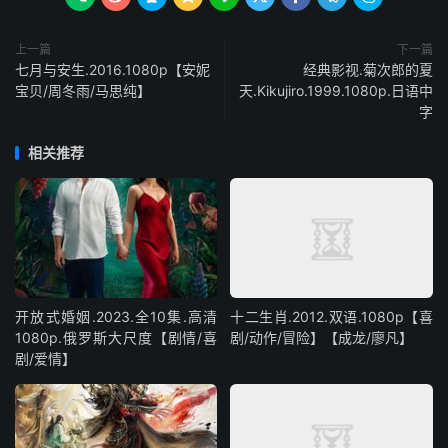
上一篇
下一篇
七月与安生.2016.1080p【安妮
经典影视.菊次郎的夏
宝贝/周冬雨/马思纯】
天.Kikujiro.1999.1080p.日语中
字
相关推荐
开放式婚姻.2023.全10集.高清
十二生肖.2012.双语.1080p【喜
1080p.俄罗斯大尺度【剧情/喜
剧/动作/冒险】【成龙/廖凡】
剧/爱情】