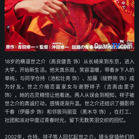
18岁的横道世之介（高良健吾 饰）从长崎来到东京，进入
大学，开始新生活。他天真乐观，笑容温暖，带着乡下人的
单纯，与同学仓持（池松壮亮 饰）、加藤（绫野刚 饰）成
为好友。世之介暗恋富家女与谢野祥子（吉高由里子
饰），她的古灵精怪让他着迷。两人从误会到相知，祥子被
世之介的真诚打动，感情逐渐升温。世之介还结识了摄影师
千春（伊藤步 饰）和邻居玛丽亚（黑木华 饰），在打工、
社团和派对中度过青春时光，留下无数笑泪交织的回忆。
2002年，仓持、祥子等人回忆起世之介，镜头穿插他们的