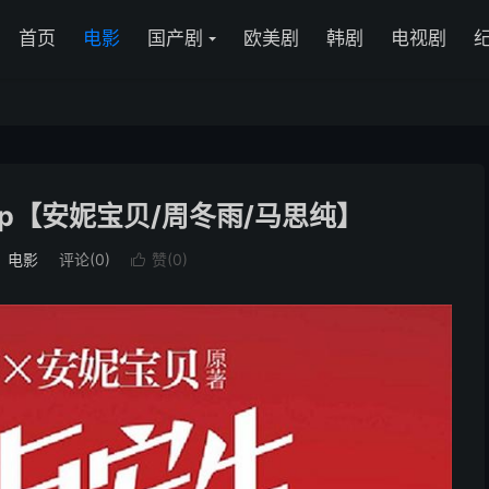
首页
电影
国产剧
欧美剧
韩剧
电视剧
80p【安妮宝贝/周冬雨/马思纯】
：
电影
评论(0)
赞(
0
)
