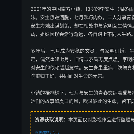
2001年的中国南方小镇，13岁的李安生（周冬
妹。安生叛逆洒脱，七月乖巧内敛，二人分享青
安生为她出谋划策，却在相处中与家明互生情愫
荡，姐妹因误会渐行渐远，各自踏上不同人生路
多年后，七月成为安稳的文员，与家明订婚，
定，偶然重逢七月，旧情与矛盾再度点燃。家明
对安生的依赖超越友情。安生身患重病，隐瞒真
院重归于好，共同面对生命的无常。
小镇的梧桐树下，七月与安生的青春交织着爱与
她们的故事如夏日的风，吹过彼此的生命，留下
资源获取说明：
本页面仅对影视作品进行整理
查看获取方式