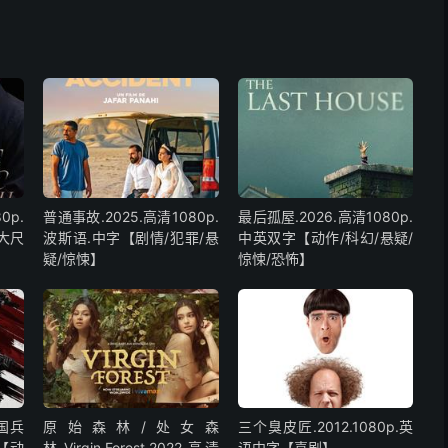
0p.
普通事故.2025.高清1080p.
最后孤屋.2026.高清1080p.
大尺
波斯语.中字【剧情/犯罪/悬
中英双字【动作/科幻/悬疑/
疑/惊悚】
惊悚/恐怖】
中国兵
原始森林/处女森
三个臭皮匠.2012.1080p.英
字【动
林.Virgin.Forest.2022.高清
语中字【喜剧】