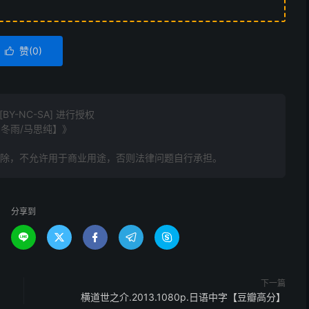
赞(
0
)

Y-NC-SA] 进行授权
周冬雨/马思纯】》
删除，不允许用于商业用途，否则法律问题自行承担。
分享到





下一篇
】
横道世之介.2013.1080p.日语中字【豆瓣高分】