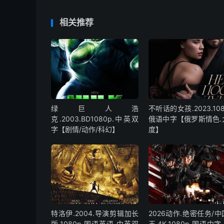
相关推荐
绿巨人浩
不听话的女孩.2023.108
克.2003.BD1080p.中英双
俄语中字【俄罗斯情色.
字【剧情/动作/科幻】
度】
特洛伊.2004.导演剪辑加长
2026动作.绝密任务/
版.1080p.国语英语.中英双
王.4K.1080p.国语中