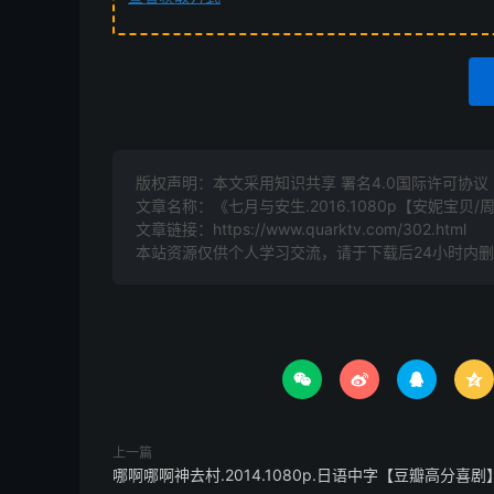
版权声明：本文采用知识共享 署名4.0国际许可协议 [B
文章名称：《七月与安生.2016.1080p【安妮宝贝/
文章链接：
https://www.quarktv.com/302.html
本站资源仅供个人学习交流，请于下载后24小时内




上一篇
哪啊哪啊神去村.2014.1080p.日语中字【豆瓣高分喜剧