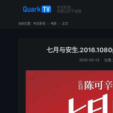
夸克影视
收藏记好不迷路
当前位置：
夸克影视
电影
正文


七月与安生.2016.10
2025-05-13
分类