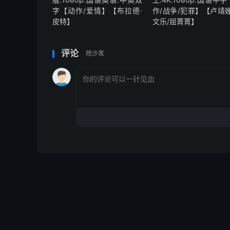
字【动作/爱情】【布拉德·
作/战争/犯罪】【卢靖姗
皮特】
文乐/屈菁菁】
评论
抢沙发