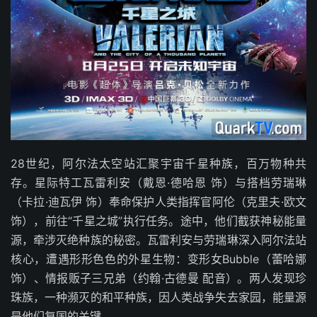
28世纪，阿尔法太空站汇聚宇宙千星种族，百万物种共
存。星际特工瓦雷利安（戴恩·德哈恩 饰）与搭档劳瑞琳
（卡拉·迪瓦伊 饰）奉命保护人类指挥官阿伦（克里夫·欧文
饰），前往“千星之城”执行任务。途中，他们截获神秘能量
源，牵涉灭绝种族的秘密。瓦雷利安与劳瑞琳深入阿尔法站
核心，遭遇形形色色的外星生物：变形女Bubble（蕾哈娜
饰）、情报贩子三兄弟（约翰·古德曼 配音）。两人发现珍
珠族，一种濒灭的和平种族，因人类战争失去家园，能量源
是他们复国的关键。