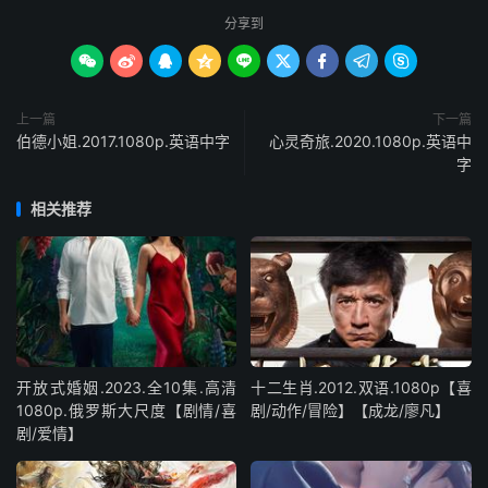
分享到









上一篇
下一篇
伯德小姐.2017.1080p.英语中字
心灵奇旅.2020.1080p.英语中
字
相关推荐
开放式婚姻.2023.全10集.高清
十二生肖.2012.双语.1080p【喜
1080p.俄罗斯大尺度【剧情/喜
剧/动作/冒险】【成龙/廖凡】
剧/爱情】