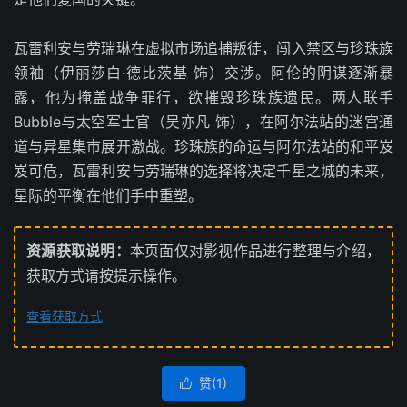
瓦雷利安与劳瑞琳在虚拟市场追捕叛徒，闯入禁区与珍珠族
领袖（伊丽莎白·德比茨基 饰）交涉。阿伦的阴谋逐渐暴
露，他为掩盖战争罪行，欲摧毁珍珠族遗民。两人联手
Bubble与太空军士官（吴亦凡 饰），在阿尔法站的迷宫通
道与异星集市展开激战。珍珠族的命运与阿尔法站的和平岌
岌可危，瓦雷利安与劳瑞琳的选择将决定千星之城的未来，
星际的平衡在他们手中重塑。
资源获取说明：
本页面仅对影视作品进行整理与介绍，
获取方式请按提示操作。
查看获取方式
赞(
1
)
