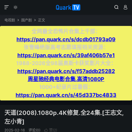




电视剧
国产剧
正文


全网最全恐怖片合集上千部：
https://pan.quark.cn/s/dcdb01793a09
张雪峰绝版高考志愿填报相关资源：
https://pan.quark.cn/s/39af406b57e1
1988-2026全98届奥斯卡获奖影片大全：
https://pan.quark.cn/s/f57addb25282
周星驰经典电影合集.高清1080P
1000+纪录片过暑假：
https://pan.quark.cn/s/45d337bc4833
天道(2008).1080p.4K修复.全24集.[王志文,
左小青]
2025-02-16
评论(0)
赞(
2
)
