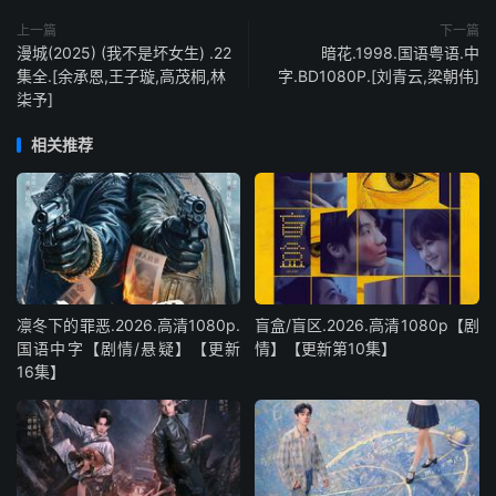
上一篇
下一篇
漫城(2025) (我不是坏女生) .22
暗花.1998.国语粤语.中
集全.[余承恩,王子璇,高茂桐,林
字.BD1080P.[刘青云,梁朝伟]
柒予]
相关推荐
凛冬下的罪恶.2026.高清1080p.
盲盒/盲区.2026.高清1080p【剧
国语中字【剧情/悬疑】【更新
情】【更新第10集】
16集】