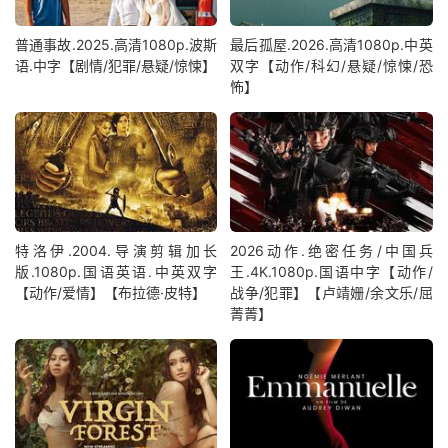
普通事故.2025.高清1080p.波斯
最后孤屋.2026.高清1080p.中英
语.中字【剧情/犯罪/悬疑/惊悚】
双字【动作/科幻/悬疑/惊悚/恐
怖】
特洛伊.2004.导演剪辑加长
2026动作.绝密任务/中国兵
版.1080p.国语英语.中英双字
王.4K.1080p.国语中字【动作/
【动作/爱情】【布拉德·皮特】
战争/犯罪】【卢靖姗/余文乐/屈
菁菁】