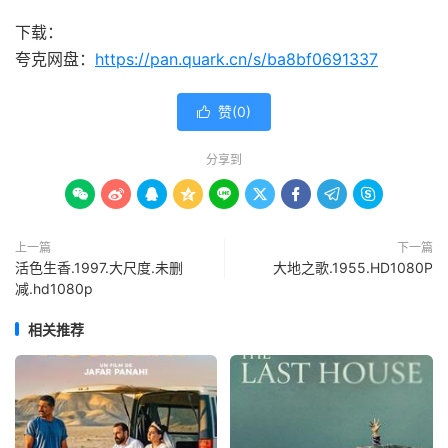
下载：
夸克网盘：
https://pan.quark.cn/s/ba8bf0691337
赞(
0
)

分享到









上一篇
下一篇
活色生香.1997.大尺度.未删
大地之歌.1955.HD1080P
减.hd1080p
相关推荐