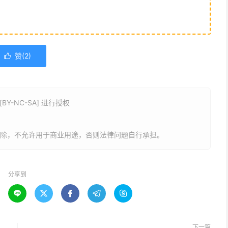
赞(
2
)

Y-NC-SA] 进行授权
删除，不允许用于商业用途，否则法律问题自行承担。
分享到





下一篇