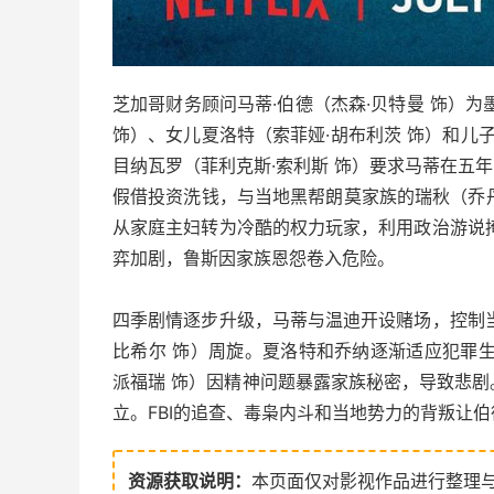
芝加哥财务顾问马蒂·伯德（杰森·贝特曼 饰）
饰）、女儿夏洛特（索菲娅·胡布利茨 饰）和儿
目纳瓦罗（菲利克斯·索利斯 饰）要求马蒂在五
假借投资洗钱，与当地黑帮朗莫家族的瑞秋（乔丹
从家庭主妇转为冷酷的权力玩家，利用政治游说掩护
弈加剧，鲁斯因家族恩怨卷入危险。
四季剧情逐步升级，马蒂与温迪开设赌场，控制
比希尔 饰）周旋。夏洛特和乔纳逐渐适应犯罪
派福瑞 饰）因精神问题暴露家族秘密，导致悲
立。FBI的追查、毒枭内斗和当地势力的背叛让
资源获取说明：
本页面仅对影视作品进行整理