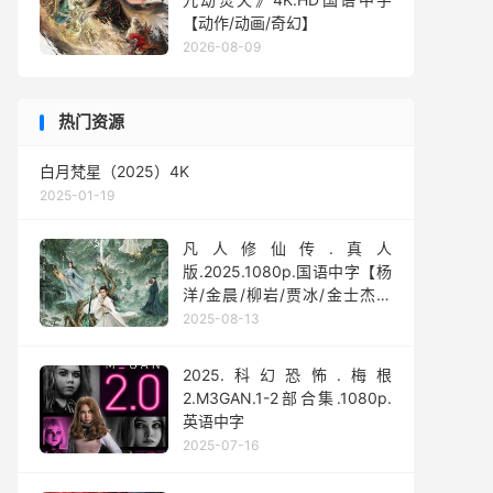
【动作/动画/奇幻】
2026-08-09
热门资源
白月梵星（2025）4K
2025-01-19
凡人修仙传.真人
版.2025.1080p.国语中字【杨
洋/金晨/柳岩/贾冰/金士杰】
【全30集】
2025-08-13
2025.科幻恐怖.梅根
2.M3GAN.1-2部合集.1080p.
英语中字
2025-07-16