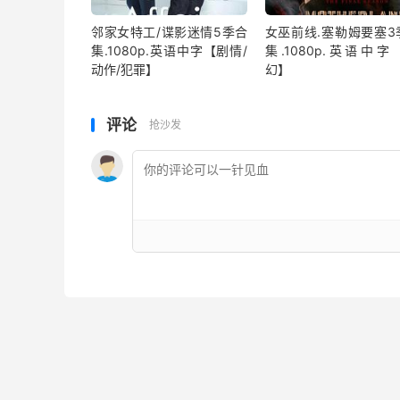
邻家女特工/谍影迷情5季合
女巫前线.塞勒姆要塞3
集.1080p.英语中字【剧情/
集.1080p.英语中字
动作/犯罪】
幻】
评论
抢沙发