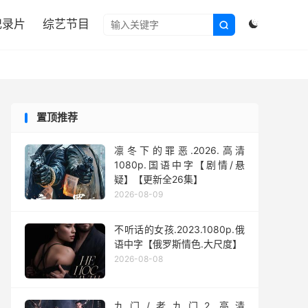

纪录片
综艺节目


置顶推荐
凛冬下的罪恶.2026.高清
1080p.国语中字【剧情/悬
疑】【更新全26集】
2026-08-09
不听话的女孩.2023.1080p.俄
语中字【俄罗斯情色.大尺度】
2026-08-08
九门/老九门2.高清