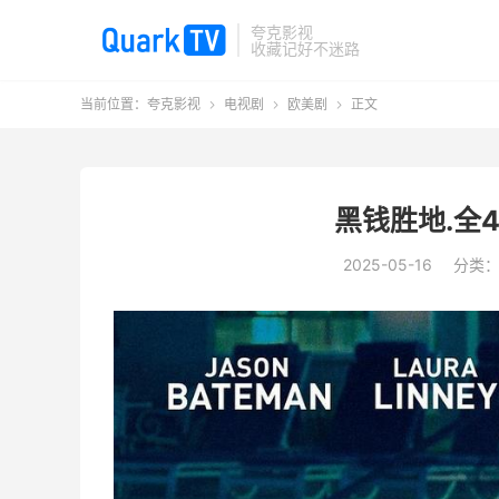
夸克影视
收藏记好不迷路
当前位置：
夸克影视
电视剧
欧美剧
正文



黑钱胜地.全4
2025-05-16
分类