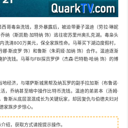
为墨西哥毒枭洗钱，意外暴露后，被迫带妻子温迪（劳拉·琳妮
子乔纳（斯凯勒·加特纳 饰）逃往密苏里州奥扎克湖。毒枭头
年内洗清800万美元，保全家族性命。马蒂买下湖边度假村，
娜·斯皮罗 饰）和鲁斯（朱莉娅·加纳 饰）合作。温迪逐渐
洗钱。马蒂与FBI探员罗伊（杰森·巴特勒·哈纳 饰）的博
当地经济，与堪萨斯城黑帮及纳瓦罗的副手拉加斯（布鲁诺·
生活，乔纳甚至暗中操作比特币洗钱。温迪的弟弟本（汤姆·
剧。鲁斯从底层混混成长为关键玩家，却因复仇与伯德夫妇对
伯德家族步步惊心。
与介绍，获取方式请按提示操作。