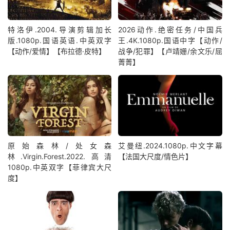
特洛伊.2004.导演剪辑加长
2026动作.绝密任务/中国兵
版.1080p.国语英语.中英双字
王.4K.1080p.国语中字【动作/
【动作/爱情】【布拉德·皮特】
战争/犯罪】【卢靖姗/余文乐/屈
菁菁】
原始森林/处女森
艾曼纽.2024.1080p.中文字幕
林.Virgin.Forest.2022.高清
【法国大尺度/情色片】
1080p.中英双字【菲律宾大尺
度】