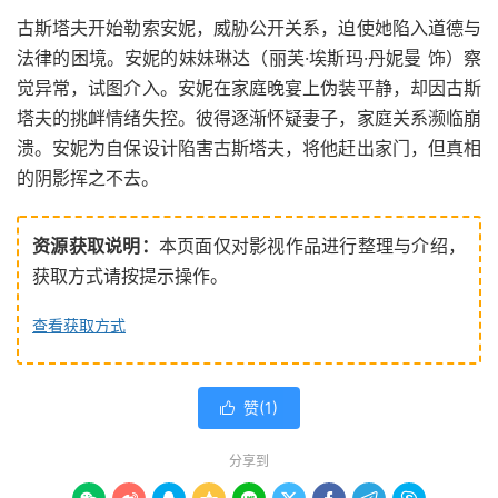
古斯塔夫开始勒索安妮，威胁公开关系，迫使她陷入道德与
法律的困境。安妮的妹妹琳达（丽芙·埃斯玛·丹妮曼 饰）察
觉异常，试图介入。安妮在家庭晚宴上伪装平静，却因古斯
塔夫的挑衅情绪失控。彼得逐渐怀疑妻子，家庭关系濒临崩
溃。安妮为自保设计陷害古斯塔夫，将他赶出家门，但真相
的阴影挥之不去。
资源获取说明：
本页面仅对影视作品进行整理与介绍，
获取方式请按提示操作。
查看获取方式
赞(
1
)

分享到