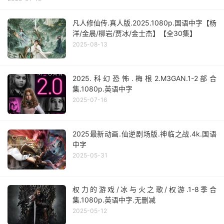
凡人修仙传.真人版.2025.1080p.国语中字【杨
洋/金晨/柳岩/贾冰/金士杰】【全30集】
2025-08-13
2025.科幻恐怖.梅根2.M3GAN.1-2部合
集.1080p.英语中字
2025-07-16
2025最新动画.仙逆剧场版.神临之战.4k.国语
中字
2025-05-31
权力的游戏/冰与火之歌/权游.1-8季合
集.1080p.英语中字.无删减
2025-05-12