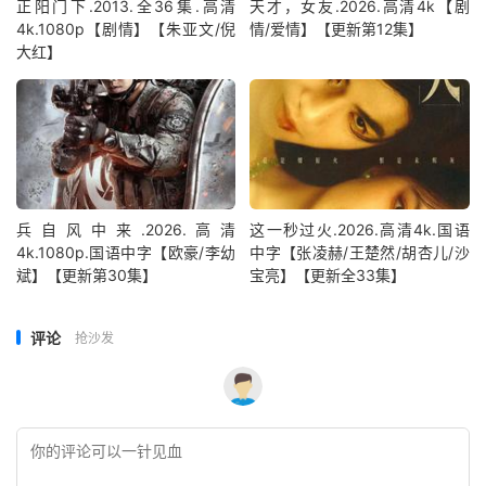
正阳门下.2013.全36集.高清
天才，女友.2026.高清4k【剧
4k.1080p【剧情】【朱亚文/倪
情/爱情】【更新第12集】
大红】
兵自风中来‎.2026.高清
这一秒过火.2026.高清4k.国语
4k.1080p.国语中字【欧豪/李幼
中字【张凌赫/王楚然/胡杏儿/沙
斌】【更新第30集】
宝亮】【更新全33集】
评论
抢沙发