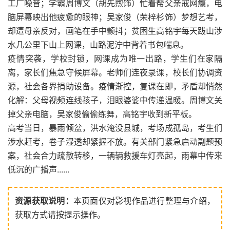
工厂噪音；学霸周博文（胡先煦饰）忙着帮父亲戒网瘾，电
脑屏幕映出他疲惫的眼神；吴家俊（荣梓杉饰）梦想艺考，
却遭母亲反对，画笔在手中颤抖；贫困生高铭宇每天跋山涉
水几公里下山上网课，山路泥泞中背着书包喘息。
疫情突袭，学校封锁，网课成为唯一出路，学生们在家隔
离，家长们焦急守候屏幕。老师们连夜录课，校长们协调资
源，社会各界捐助设备。疫情渐控，复课在即，矛盾却悄然
化解：父母视频连线孩子，泪眼婆娑中传递温暖。周博文关
掉父亲电脑，吴家俊偷偷练舞，高铭宇收到新平板。
高考当日，暴雨倾盆，洪水淹没县城，考场成孤岛，考生们
涉水赶考，卷子湿透却紧握不放。有关部门紧急启动副题预
案，社会合力疏散转移，一辆辆救援车灯亮起，雨幕中传来
低沉的广播声......
资源获取说明：
本页面仅对影视作品进行整理与介绍，
获取方式请按提示操作。