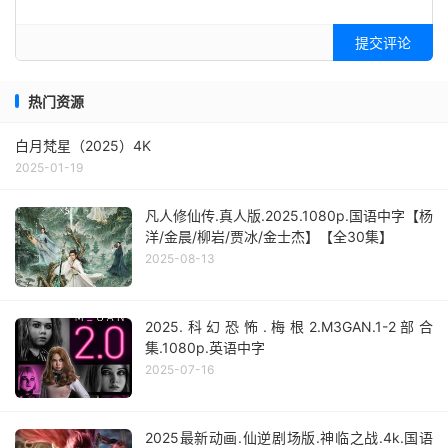
提交评论
热门资源
白月梵星（2025）4K
2025-01-19
凡人修仙传.真人版.2025.1080p.国语中字【杨
洋/金晨/柳岩/贾冰/金士杰】【全30集】
2025-08-13
2025.科幻恐怖.梅根2.M3GAN.1-2部合
集.1080p.英语中字
2025-07-16
2025最新动画.仙逆剧场版.神临之战.4k.国语