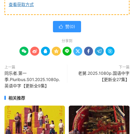
查看获取方式
赞(
0
)

分享到









上一篇
下一篇
同乐者.第一
老舅.2025.1080p.国语中字
季.Pluribus.S01.2025.1080p.
【更新全27集】
英语中字【更新全9集】
相关推荐