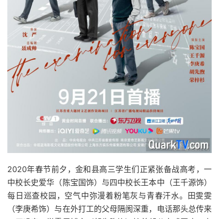
2020年春节前夕，金和县高三学生们正紧张备战高考，一
中校长史爱华（陈宝国饰）与四中校长王本中（王千源饰）
每日巡查校园，空气中弥漫着粉笔灰与青春汗水。田雯雯
（李庚希饰）与在外打工的父母隔阂深重，电话那头总传来