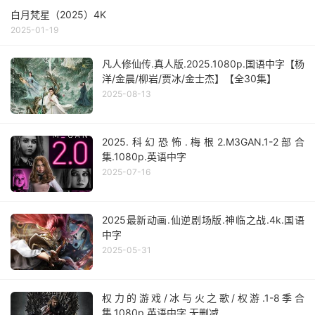
白月梵星（2025）4K
2025-01-19
凡人修仙传.真人版.2025.1080p.国语中字【杨
洋/金晨/柳岩/贾冰/金士杰】【全30集】
2025-08-13
2025.科幻恐怖.梅根2.M3GAN.1-2部合
集.1080p.英语中字
2025-07-16
2025最新动画.仙逆剧场版.神临之战.4k.国语
中字
2025-05-31
权力的游戏/冰与火之歌/权游.1-8季合
集.1080p.英语中字.无删减