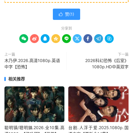
赞(
1
)

分享到









上一篇
下一篇
木乃伊.2026.高清1080p.英语
2026科幻恐怖《后室》
中字【恐怖】
1080p.HD中英双字
相关推荐
聪明镇/聰明鎮.2026.全10集.高
台剧.人浮于爱.2025.1080p.国