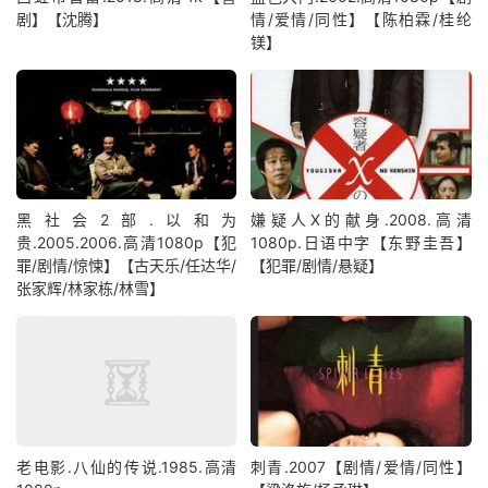
剧】【沈腾】
情/爱情/同性】【陈柏霖/桂纶
镁】
黑社会2部.以和为
嫌疑人X的献身.2008.高清
贵.2005.2006.高清1080p【犯
1080p.日语中字【东野圭吾】
罪/剧情/惊悚】【古天乐/任达华/
【犯罪/剧情/悬疑】
张家辉/林家栋/林雪】
老电影.八仙的传说.1985.高清
刺青.2007【剧情/爱情/同性】