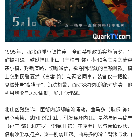
1995年，西北边陲小镇忙崖，全面禁枪政策实施前夕，平
静被打破。越狱悍匪北山（辛柏青 饰）率43名亡命之徒突
袭小镇，封锁道路，切断通信，欲夺回埋藏的巨额赃款。镇
上仅剩民警夏然（白客 饰）与两名同事，装备仅一把枪。
夏然外号“夜猫子”，沉稳机警，面对88把枪的绝对劣势，他
利用地形与风沙周旋，展开心理战。
北山凶残狡诈，匪帮内部却暗流涌动，曲马多（耿乐 饰）
野心勃勃，试图取代北山，引发连环内讧。夏然与同事简宁
（孙宁 饰）和左罗（李晓川 饰）在废弃厂房与街道设伏，
借助沙尘暴掩护，逐一削弱匪帮。曲马多的冷血背叛与北山