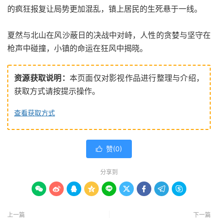
的疯狂报复让局势更加混乱，镇上居民的生死悬于一线。
夏然与北山在风沙蔽日的决战中对峙，人性的贪婪与坚守在
枪声中碰撞，小镇的命运在狂风中揭晓。
资源获取说明：
本页面仅对影视作品进行整理与介绍，
获取方式请按提示操作。
查看获取方式
赞(
0
)

分享到









上一篇
下一篇