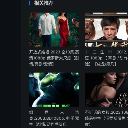
相关推荐
开放式婚姻.2023.全10集.高
十二生肖.2012
清1080p.俄罗斯大尺度【剧
语.1080p【喜剧/动
情/喜剧/爱情】
险】【成龙/廖凡】
绿巨人浩
不听话的女孩.2023.108
克.2003.BD1080p.中英双
俄语中字【俄罗斯情色.
字【剧情/动作/科幻】
度】