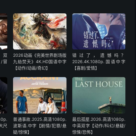
.双
2026动画《完美世界剧场版
错过了，遗憾吗？
作/冒
九劫焚天》4K.HD国语中字
2026.4K.1080p.国语中字
【动作/动画/奇幻】
【喜剧/爱情】
0p.
普通事故.2025.高清1080p.
最后孤屋.2026.高清1080p.
大尺
波斯语.中字【剧情/犯罪/悬
中英双字【动作/科幻/悬疑/
疑/惊悚】
惊悚/恐怖】