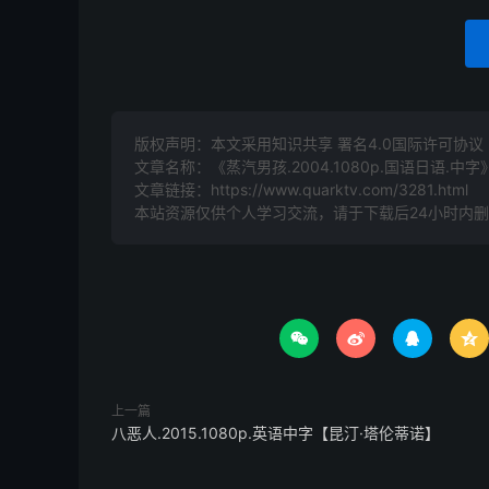
版权声明：本文采用知识共享 署名4.0国际许可协议 [B
文章名称：《蒸汽男孩.2004.1080p.国语日语.中字
文章链接：
https://www.quarktv.com/3281.html
本站资源仅供个人学习交流，请于下载后24小时内




上一篇
八恶人.2015.1080p.英语中字【昆汀·塔伦蒂诺】