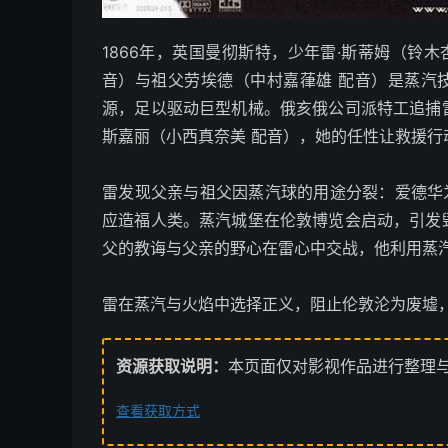
1866年，英国曼彻斯特，少年雷·斯蒂姆（铃
音）与祖父劳埃德（中村嘉葎雄 配音）是蒸汽
源，足以驱动巨型机械。俄亥俄公司派特工追捕
斯嘉丽（小西真奈美 配音），她的任性让救援行
雷发现父亲与祖父因蒸汽球的用途分裂：爱德华
应造福人类。蒸汽城堡在伦敦博览会启动，引发
父的教诲与父亲的野心在雷心中交战，他利用蒸
雷在蒸汽与火焰中选择正义，阻止伦敦沦为废墟
资源获取说明：
本页面仅对影视作品进行整理
查看获取方式