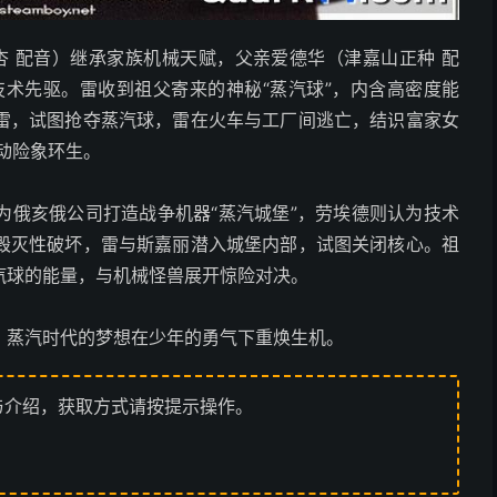
木杏 配音）继承家族机械天赋，父亲爱德华（津嘉山正种 配
技术先驱。雷收到祖父寄来的神秘“蒸汽球”，内含高密度能
雷，试图抢夺蒸汽球，雷在火车与工厂间逃亡，结识富家女
动险象环生。
为俄亥俄公司打造战争机器“蒸汽城堡”，劳埃德则认为技术
毁灭性破坏，雷与斯嘉丽潜入城堡内部，试图关闭核心。祖
汽球的能量，与机械怪兽展开惊险对决。
，蒸汽时代的梦想在少年的勇气下重焕生机。
与介绍，获取方式请按提示操作。