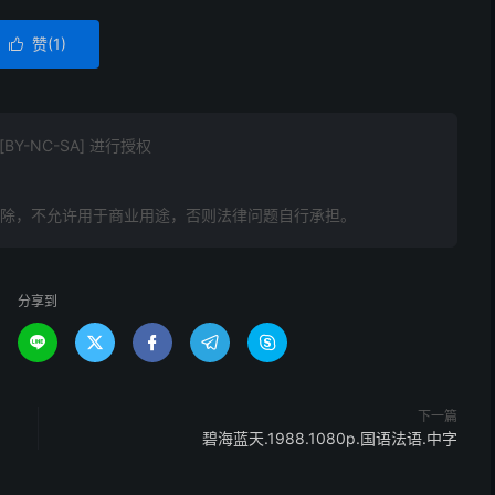
赞(
1
)

Y-NC-SA] 进行授权
》
删除，不允许用于商业用途，否则法律问题自行承担。
分享到





下一篇
碧海蓝天.1988.1080p.国语法语.中字