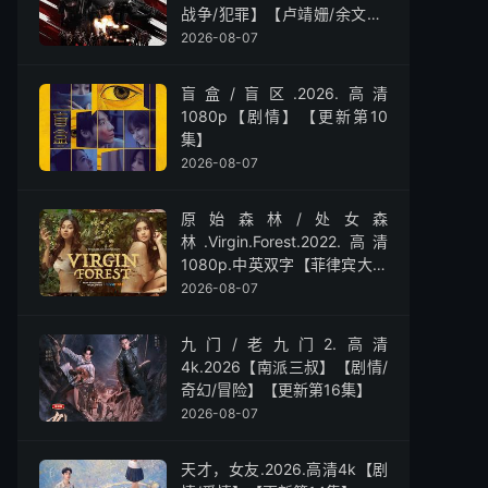
战争/犯罪】【卢靖姗/余文乐/
屈菁菁】
2026-08-07
盲盒/盲区.2026.高清
1080p【剧情】【更新第10
集】
2026-08-07
原始森林/处女森
林.Virgin.Forest.2022.高清
1080p.中英双字【菲律宾大尺
度】
2026-08-07
九门/老九门2.高清
4k.2026【南派三叔】【剧情/
奇幻/冒险】【更新第16集】
2026-08-07
天才，女友.2026.高清4k【剧