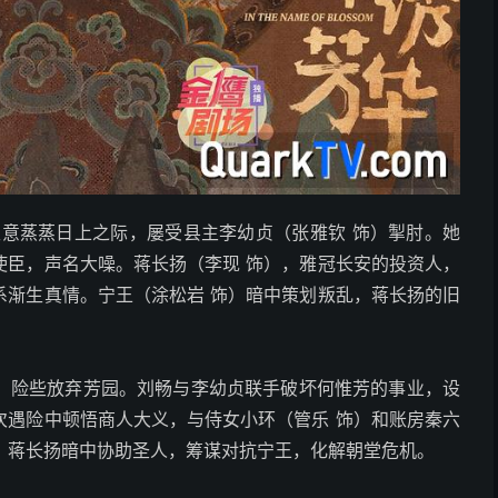
生意蒸蒸日上之际，屡受县主李幼贞（张雅钦 饰）掣肘。她
使臣，声名大噪。蒋长扬（李现 饰），雅冠长安的投资人，
系渐生真情。宁王（涂松岩 饰）暗中策划叛乱，蒋长扬的旧
，险些放弃芳园。刘畅与李幼贞联手破坏何惟芳的事业，设
次遇险中顿悟商人大义，与侍女小环（管乐 饰）和账房秦六
”。蒋长扬暗中协助圣人，筹谋对抗宁王，化解朝堂危机。