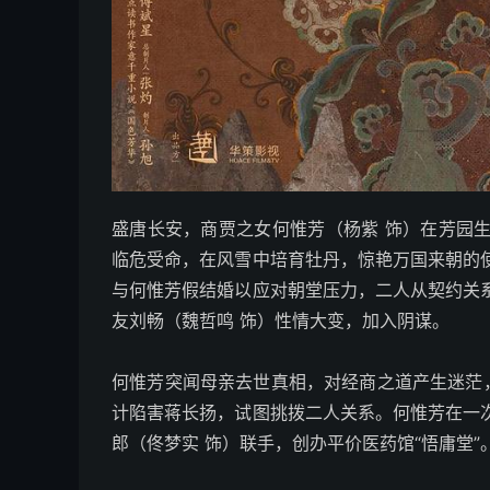
盛唐长安，商贾之女何惟芳（杨紫 饰）在芳园
临危受命，在风雪中培育牡丹，惊艳万国来朝的
与何惟芳假结婚以应对朝堂压力，二人从契约关
友刘畅（魏哲鸣 饰）性情大变，加入阴谋。
何惟芳突闻母亲去世真相，对经商之道产生迷茫
计陷害蒋长扬，试图挑拨二人关系。何惟芳在一
郎（佟梦实 饰）联手，创办平价医药馆“悟庸堂