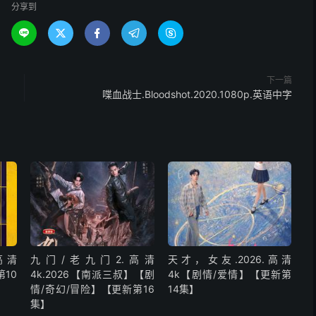
分享到





下一篇
喋血战士.Bloodshot.2020.1080p.英语中字
高清
九门/老九门2.高清
天才，女友.2026.高清
第10
4k.2026【南派三叔】【剧
4k【剧情/爱情】【更新第
情/奇幻/冒险】【更新第16
14集】
集】