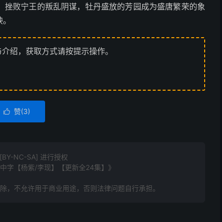
，挫败宁王的叛乱阴谋，牡丹盛放的芳园成为盛唐繁荣的象
映。
与介绍，获取方式请按提示操作。
赞(
3
)

Y-NC-SA] 进行授权
国语中字【杨紫/李现】【更新全24集】》
删除，不允许用于商业用途，否则法律问题自行承担。