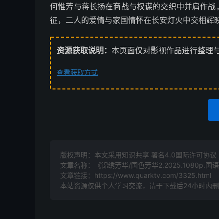
何惟芳与蒋长扬在商战与权谋的交织中并肩作战
征，二人的爱情与家国情怀在长安灯火中交相辉
资源获取说明：
本页面仅对影视作品进行整理
查看获取方式
版权声明：本文采用知识共享 署名4.0国际许可协议 [B
文章名称：《锦绣芳华/国色芳华2.2025.1080p.
文章链接：
https://www.quarktv.com/3325.html
本站资源仅供个人学习交流，请于下载后24小时内