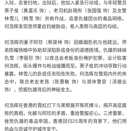
入狱，名誉扫地。出狱后，他加入紧急行动组，与年轻警员
萧子俊（黄嘉乐 饰）、老司机赵晓彤（张国强 饰）及女警
林雪儿（韩雪 饰）并肩作战，追查仇雄团伙的毒品网络。
何浩辉发现恩师霍启钧被胁迫，卷入黑帮与高层的勾结。
何浩辉的妻子阿珍（熊黛林 饰）因婚姻危机与他疏远，师
弟陈耀扬暗中协助却深陷卧底身份的道德困境。仇雄的妹妹
仇雪（李丽珍 饰）以夜总会老板身份掩护犯罪，设计陷害
何浩辉，街头爆炸与枪战接踵而至。萧子俊的冲动导致行动
暴露，林雪儿的卧底任务险些失败。何浩辉在警局内外的夹
击中，联合老友老陈（陈惠敏 饰）与退休警官（汤镇业
饰），挖掘仇雄背后的神秘金主。
何浩辉在香港的霓虹灯下与黑帮展开殊死搏斗，揭开高层腐
败的真相，化解与阿珍的矛盾，重拾警服初心。三虎重聚，
挫败仇雄的毒品帝国，香港回归25周年的背景下，他们用
热血与忠诚守护城市安宁。