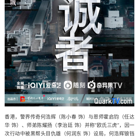
香港，警界传奇何浩辉（陈小春 饰）与恩师霍启钧（任达
华 饰）、师弟陈耀扬（李治廷 饰）并称“欧氏三虎”，因一
次行动中被黑帮头目仇雄（何润东 饰）设局，何浩辉锒铛