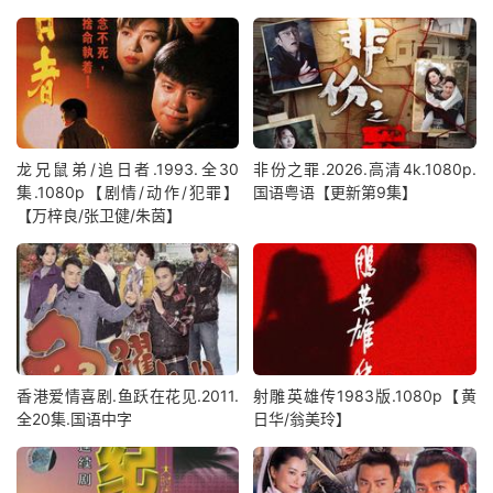
龙兄鼠弟/追日者.1993.全30
非份之罪‎.2026.高清4k.1080p.
集.1080p【剧情/动作/犯罪】
国语粤语【更新第9集】
【万梓良/张卫健/朱茵】
香港爱情喜剧.鱼跃在花见.2011.
射雕英雄传1983版.1080p【黄
全20集.国语中字
日华/翁美玲】