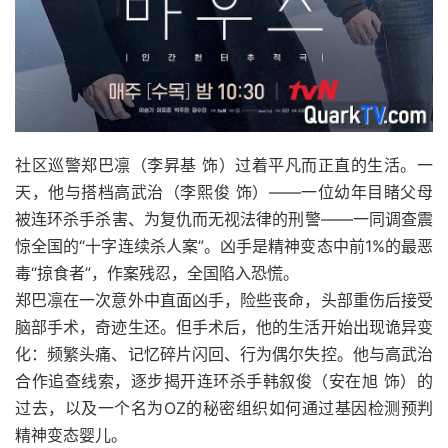
社区巡警郑巴凛（李昇基 饰）过着平凡而正直的生活。一
天，他与搭档高武治（李熙俊 饰）——一位幼年目睹父母
被连环杀手杀害、为复仇而无视法律的刑警——一同调查震
惊全国的“十字连续杀人案”。凶手是精神变态中前1%的最恶
毒“掠食者”，作案残忍，全国陷入恐慌。
郑巴凛在一次意外中直面凶手，险些丧命，头部重伤后接受
脑部手术，奇迹生还。但手术后，他的生活开始出现诡异变
化：频繁头痛、记忆碎片闪回、行为偶尔失控。他与高武治
合作追查线索，逐步揭开连环杀手韩叙俊（安在旭 饰）的
过去，以及一个名为OZ的秘密组织如何通过基因检测预判
精神变态婴儿。