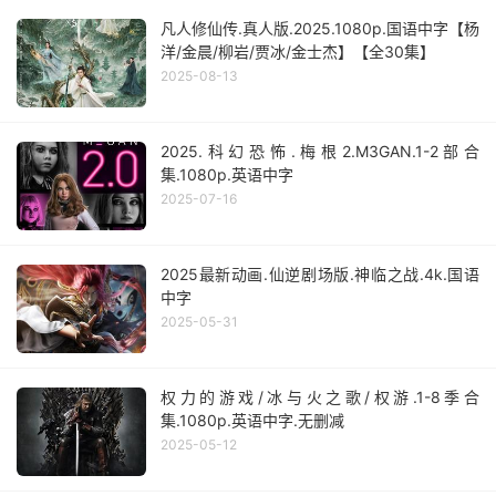
凡人修仙传.真人版.2025.1080p.国语中字【杨
洋/金晨/柳岩/贾冰/金士杰】【全30集】
2025-08-13
2025.科幻恐怖.梅根2.M3GAN.1-2部合
集.1080p.英语中字
2025-07-16
2025最新动画.仙逆剧场版.神临之战.4k.国语
中字
2025-05-31
权力的游戏/冰与火之歌/权游.1-8季合
集.1080p.英语中字.无删减
2025-05-12