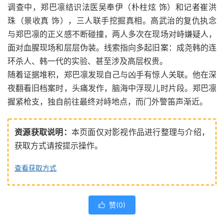
调查中，郑巴凛结识法医吴奉伊（朴柱炫 饰）和记者崔洪
珠（景收真 饰），三人联手挖掘真相。高武治的复仇执念
与郑巴凛的正义感不断碰撞，两人多次在现场对峙嫌疑人，
面对血腥现场和层层伪装。线索指向多起旧案：成尧韩的连
环杀人、韩一代的实验、甚至涉及高层权贵。
随着证据堆积，郑巴凛发现自己与凶手有惊人关联。他在深
夜翻看旧档案时，头痛发作，脑海中浮现儿时片段。郑巴凛
握紧枪支，独自前往最终对峙地点，而门外警笛声渐近。
资源获取说明：
本页面仅对影视作品进行整理与介绍，
获取方式请按提示操作。
查看获取方式
赞(
0
)
