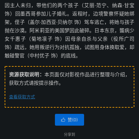
因主人未归，带他们的两个孩子（艾丽·范宁、纳森·甘宝
饰）回墨西哥参加儿子婚礼。返程时，边境警察怀疑她绑
架，侄子（盖尔·加西亚·贝纳尔 饰）驾车逃亡，将她与孩子
抛在沙漠。阿米莉亚的美国梦因此破碎。日本东京，聾病少
女千惠子（菊地凛子 饰）因母亲自杀与父亲（役所广司
饰）疏远，她用叛逆行为对抗孤独，试图用身体换取爱，却
触碰警官（中村优子 饰）的底线。
资源获取说明：
本页面仅对影视作品进行整理与介绍，
获取方式请按提示操作。
查看获取方式
赞(
0
)

分享到