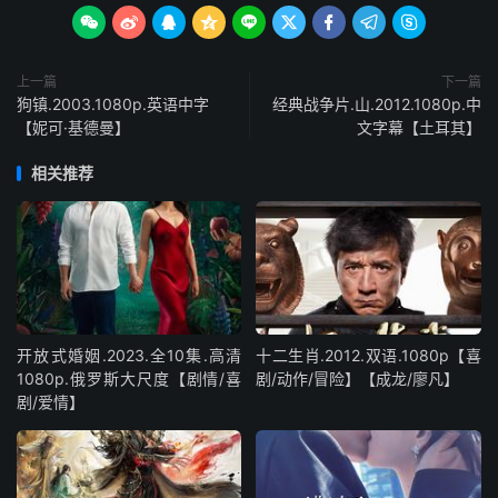









上一篇
下一篇
狗镇.2003.1080p.英语中字
经典战争片.山.2012.1080p.中
【妮可·基德曼】
文字幕【土耳其】
相关推荐
开放式婚姻.2023.全10集.高清
十二生肖.2012.双语.1080p【喜
1080p.俄罗斯大尺度【剧情/喜
剧/动作/冒险】【成龙/廖凡】
剧/爱情】