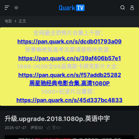




电影
正文

全网最全恐怖片合集上千部：
https://pan.quark.cn/s/dcdb01793a09
张雪峰绝版高考志愿填报相关资源：
https://pan.quark.cn/s/39af406b57e1
1988-2026全98届奥斯卡获奖影片大全：
https://pan.quark.cn/s/f57addb25282
周星驰经典电影合集.高清1080P
1000+纪录片过暑假：
https://pan.quark.cn/s/45d337bc4833
升级.upgrade.2018.1080p.英语中字
2025-07-27
评论(0)
赞(
0
)
