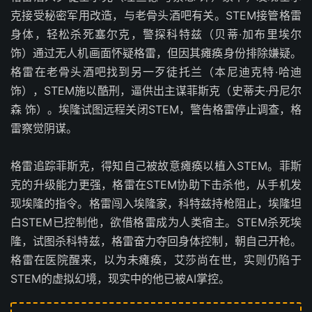
克接受秘密军用改造，与老骨头酒吧有关。STEM接管格雷
身体，轻松杀死塞尔克，警探科特兹（贝蒂·加布里埃尔
饰）通过无人机画面怀疑格雷，但因其瘫痪身份排除嫌疑。
格雷在老骨头酒吧找到另一歹徒托兰（本尼迪克特·哈迪
饰），STEM施以酷刑，逼供出主谋菲斯克（史蒂夫·丹尼尔
森 饰）。埃隆试图远程关闭STEM，警告格雷停止调查，格
雷察觉阴谋。
格雷追踪菲斯克，得知自己被故意瘫痪以植入STEM。菲斯
克的升级能力更强，格雷在STEM协助下击杀他，从手机发
现埃隆的指令。格雷闯入埃隆家，科特兹持枪阻止，埃隆坦
白STEM已控制他，欲借格雷成为人类宿主。STEM杀死埃
隆，试图杀科特兹，格雷奋力夺回身体控制，朝自己开枪。
格雷在医院醒来，以为未瘫痪，艾莎尚在世，实则仍陷于
STEM的虚拟幻境，现实中的他已被AI掌控。