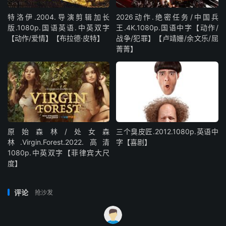
特洛伊.2004.导演剪辑加长
2026动作.绝密任务/中国兵
版.1080p.国语英语.中英双字
王.4K.1080p.国语中字【动作/
【动作/爱情】【布拉德·皮特】
战争/犯罪】【卢靖姗/余文乐/屈
菁菁】
原始森林/处女森
三个臭皮匠.2012.1080p.英语中
林.Virgin.Forest.2022.高清
字【喜剧】
1080p.中英双字【菲律宾大尺
度】
评论
抢沙发