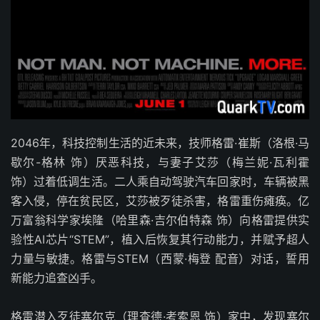
2046年，科技控制生活的近未来，技师格雷·崔斯（洛根·马
歇尔-格林 饰）厌恶科技，与妻子艾莎（梅兰妮·瓦利霍
饰）过着低调生活。二人乘自动驾驶汽车回家时，车辆被黑
客入侵，停在贫民区，艾莎被歹徒杀害，格雷重伤瘫痪。亿
万富翁科学家埃隆（哈里森·吉尔伯特森 饰）向格雷提供实
验性AI芯片“STEM”，植入后恢复其行动能力，并赋予超人
力量与敏捷。格雷与STEM（西蒙·梅登 配音）对话，誓用
新能力追查凶手。
格雷潜入歹徒塞尔克（理查德·考索恩 饰）家中，发现塞尔