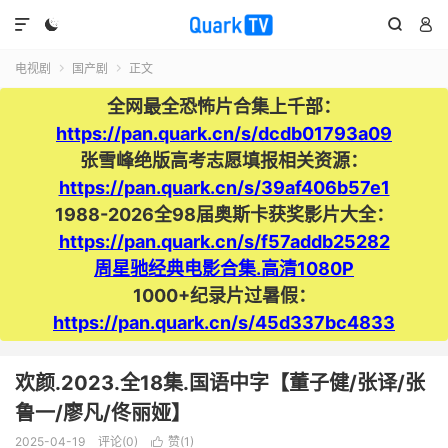




电视剧
国产剧
正文


全网最全恐怖片合集上千部：
https://pan.quark.cn/s/dcdb01793a09
张雪峰绝版高考志愿填报相关资源：
https://pan.quark.cn/s/39af406b57e1
1988-2026全98届奥斯卡获奖影片大全：
https://pan.quark.cn/s/f57addb25282
周星驰经典电影合集.高清1080P
1000+纪录片过暑假：
https://pan.quark.cn/s/45d337bc4833
欢颜.2023.全18集.国语中字【董子健/张译/张
鲁一/廖凡/佟丽娅】
2025-04-19
评论(0)
赞(
1
)
