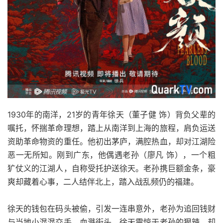
1930年的南洋，21岁的青年徐天（董子健 饰）背负父辈的
嘱托，怀揣革命理想，踏上从南洋到上海的旅程，肩负运送
资助革命物资的重任。他初出茅庐，满腔热血，却对江湖险
恶一无所知。刚到广东，他偶遇老孙（廖凡 饰），一个粗
犷仗义的江湖人，自称受托护送徐天。老孙携巨额金条，豪
爽却藏着心事，二人结伴北上，踏入战乱频仍的福建。
徐天的钱包在码头被偷，引发一连串意外，老孙为追回钱财
与当地小混混交手，血溅街头。徐天震惊于老孙的狠辣，却