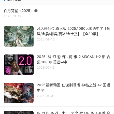
白月梵星（2025）4K
2025-01-19
凡人修仙传.真人版.2025.1080p.国语中字【杨
洋/金晨/柳岩/贾冰/金士杰】【全30集】
2025-08-13
2025.科幻恐怖.梅根2.M3GAN.1-2部合
集.1080p.英语中字
2025-07-16
2025最新动画.仙逆剧场版.神临之战.4k.国语
中字
2025-05-31
权力的游戏/冰与火之歌/权游.1-8季合