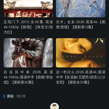
正阳门下.2013.全36集.高清
天才，女友.2026.高清4k【剧
4k.1080p【剧情】【朱亚文/倪
情/爱情】【更新第12集】
大红】
兵自风中来‎.2026.高清
这一秒过火.2026.高清4k.国语
4k.1080p.国语中字【欧豪/李幼
中字【张凌赫/王楚然/胡杏儿/沙
斌】【更新第30集】
宝亮】【更新全33集】
评论
抢沙发