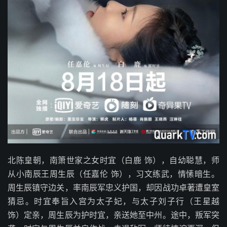
北陈皇朝，南箫世家之女时宜（白鹿 饰），自幼聪慧，师
从小南辰王周生辰（任嘉伦 饰），习文练武，情愫暗生。
周生辰镇守边关，率南辰军忠义护国，却因战功卓著遭皇室
猜忌。时宜奉旨入宫为太子妃，与太子刘子行（王星越
饰）定亲，周生辰为护时宜，亲送她至中州。途中，叛军突