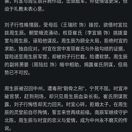
袭，时宜与周生辰并肩作战，击退敌军，师徒情谊更深，但
迫于礼教未表心意。
刘子行性格懦弱，受母后（王瑞欣 饰）操控，欲借时宜拉
拢周生辰。朝堂暗流涌动，权臣崔氏（李宜娟 饰）挑拨皇
室与周生辰，诬陷他谋反。周生辰为顾全大局，拒绝时宜的
求助，独自应对。时宜在宫中发现崔氏与外敌勾结的证据，
冒险送至周生辰军营，却被刘子行拦截，险遭软禁。周生辰
的副将萧晏（周陆拉 饰）暗中相助，揭露崔氏阴谋，但局
势已不可控。
周生辰被召回中州，遭毒刑“剔骨之刑”，宁死不屈。时宜冲
破宫禁，赶到刑场，却只见周生辰血染长街。崔氏阴谋败
露，刘子行悔悟却无力回天。时宜心碎，拒婚太子，在周生
辰的灵堂前自尽殉情，誓言来世再续前缘。南辰军继续守护
北陈，周生辰与时宜的忠义与爱情，成为中州永不磨灭的传
说。