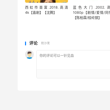
西虹市首富.2018.高清
蓝色大门.2002.
4k【喜剧】【沈腾】
1080p【剧情/爱情/
【陈柏霖/桂纶镁】
评论
抢沙发