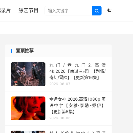

纪录片
综艺节目


置顶推荐
九门/老九门2.高清
4k.2026【南派三叔】【剧情/
奇幻/冒险】【更新第16集】
2026-08-07
幸运女神.2026.高清1080p.英
语中字【安雅·泰勒-乔伊】
【更新第5集】
2026-08-06