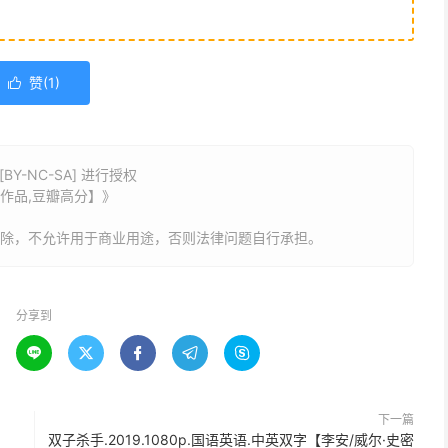
赞(
1
)

Y-NC-SA] 进行授权
安作品,豆瓣高分】》
删除，不允许用于商业用途，否则法律问题自行承担。
分享到





下一篇
双子杀手.2019.1080p.国语英语.中英双字【李安/威尔·史密