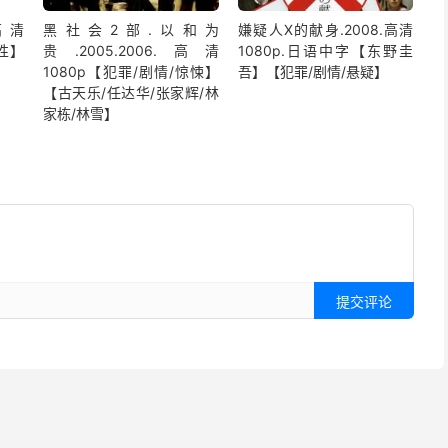
高清
黑社会2部.以和为
嫌疑人X的献身.2008.高清
同性】
贵.2005.2006.高清
1080p.日语中字【东野圭
1080p【犯罪/剧情/惊悚】
吾】【犯罪/剧情/悬疑】
【古天乐/任达华/张家辉/林
家栋/林雪】
提交评论