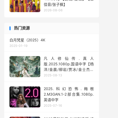
佳音/张子枫】
2026-08-06
热门资源
白月梵星（2025）4K
2025-01-19
凡人修仙传.真人
版.2025.1080p.国语中字【杨
洋/金晨/柳岩/贾冰/金士杰】
【全30集】
2025-08-13
2025.科幻恐怖.梅根
2.M3GAN.1-2部合集.1080p.
英语中字
2025-07-16