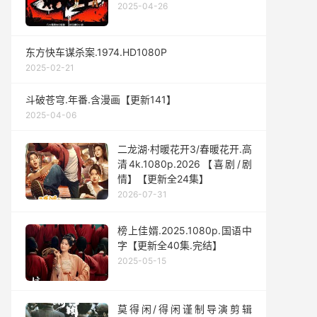
2025-04-26
东方快车谋杀案.1974.HD1080P
2025-02-21
斗破苍穹.年番.含漫画【更新141】
2025-04-06
二龙湖·村暖花开3/春暖花开.高
清4k.1080p.2026【喜剧/剧
情】【更新全24集】
2026-07-31
榜上佳婿.2025.1080p.国语中
字【更新全40集.完结】
2025-05-15
莫得闲/得闲谨制导演剪辑