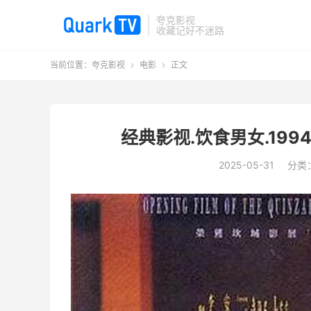
夸克影视
收藏记好不迷路
当前位置：
夸克影视
电影
正文


经典影视.饮食男女.199
2025-05-31
分类