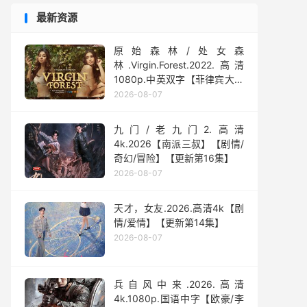
最新资源
原始森林/处女森
林.Virgin.Forest.2022.高清
1080p.中英双字【菲律宾大尺
度】
2026-08-07
九门/老九门2.高清
4k.2026【南派三叔】【剧情/
奇幻/冒险】【更新第16集】
2026-08-07
天才，女友.2026.高清4k【剧
情/爱情】【更新第14集】
2026-08-07
兵自风中来‎.2026.高清
4k.1080p.国语中字【欧豪/李