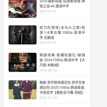
2025最新动画.仙逆剧场版.神
临之战.4k.国语中字
2025-05-31
权力的游戏/冰与火之歌/权
游.1-8季合集.1080p.英语中
字.无删减
2025-05-12
韩国经典.隐藏的面孔/破镜
欲.2024.1080p.韩语中字【大
尺度.未删减】
2026-06-05
韩剧.苦尽柑来遇见你.苦尽甘来
遇见你.2025.1080p.韩语英语.
中英双字【更新全16集.完结】
2025-03-29