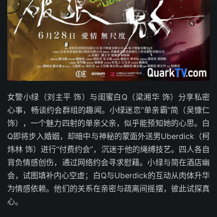
女警小绿（刘主平 饰）与闺蜜白Q（梁湘华 饰）分享私密
心事，畅谈约会群组的趣闻。小绿迷恋“单亲霸”简（吴慷仁
饰），一个魅力四射的单亲父亲，似乎能预知她的心思。白
Q即将步入婚姻，却暗中与神秘的蒙面外送男Uberdick（柯
炜林 饰）进行“付费约会”，沉迷于他的绳缚技艺。四人各自
背负情感创伤，通过网络约会寻求慰藉。小绿与简在酒店幽
会，试图填补内心空虚；白Q与Uberdick的互动从肉体升华
为情感依赖。他们的关系在亲密与疏离间摇摆，彼此试探真
心。