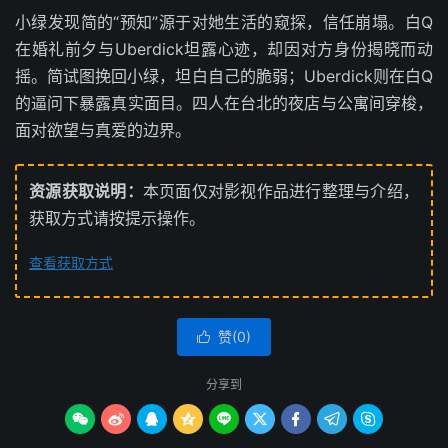
小绿发现简的“预知”源于对她生活的窥探，信任崩塌。白Q
在婚礼前夕与Uberdick坦露心迹，却因对方身份揭晓而动
摇。简试图挽回小绿，坦白自己的脆弱；Uberdick则在白Q
的逼问下暴露真实面目。四人在台北的夜店与公寓间穿梭，
面对欲望与真爱的边界。
资源获取说明：
本页面仅对影视作品进行整理与介绍，
获取方式请按提示操作。
查看获取方式
赞(
0
)

分享到








