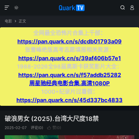




电影
正文

全网最全恐怖片合集上千部：
https://pan.quark.cn/s/dcdb01793a09
张雪峰绝版高考志愿填报相关资源：
https://pan.quark.cn/s/39af406b57e1
1988-2026全98届奥斯卡获奖影片大全：
https://pan.quark.cn/s/f57addb25282
周星驰经典电影合集.高清1080P
1000+纪录片过暑假：
https://pan.quark.cn/s/45d337bc4833
破浪男女 (2025).台湾大尺度18禁
2025-02-07
评论(0)
赞(
0
)
