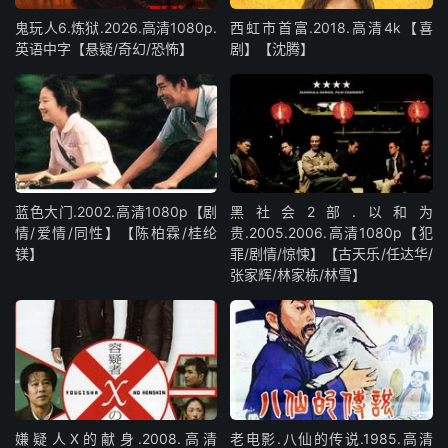
鬼玩人6.炼狱.2026.高清1080p.
西虹市首富.2018.高清4k【喜
英语中字【悬疑/奇幻/恐怖】
剧】【沈腾】
蓝色大门.2002.高清1080p【剧
黑社会2部.以和为
情/爱情/同性】【陈柏霖/桂纶
贵.2005.2006.高清1080p【犯
镁】
罪/剧情/惊悚】【古天乐/任达华/
张家辉/林家栋/林雪】
嫌疑人X的献身.2008.高清
老电影.八仙的传说.1985.高清