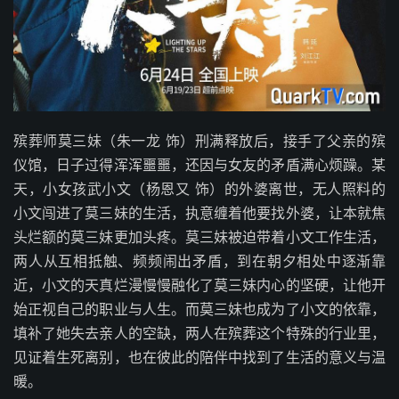
殡葬师莫三妹（朱一龙 饰）刑满释放后，接手了父亲的殡
仪馆，日子过得浑浑噩噩，还因与女友的矛盾满心烦躁。某
天，小女孩武小文（杨恩又 饰）的外婆离世，无人照料的
小文闯进了莫三妹的生活，执意缠着他要找外婆，让本就焦
头烂额的莫三妹更加头疼。莫三妹被迫带着小文工作生活，
两人从互相抵触、频频闹出矛盾，到在朝夕相处中逐渐靠
近，小文的天真烂漫慢慢融化了莫三妹内心的坚硬，让他开
始正视自己的职业与人生。而莫三妹也成为了小文的依靠，
填补了她失去亲人的空缺，两人在殡葬这个特殊的行业里，
见证着生死离别，也在彼此的陪伴中找到了生活的意义与温
暖。