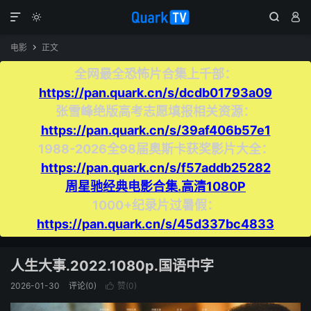




电影
正文

全网最全恐怖片合集上千部：
https://pan.quark.cn/s/dcdb01793a09
张雪峰绝版高考志愿填报相关资源：
https://pan.quark.cn/s/39af406b57e1
1988-2026全98届奥斯卡获奖影片大全：
https://pan.quark.cn/s/f57addb25282
周星驰经典电影合集.高清1080P
1000+纪录片过暑假：
https://pan.quark.cn/s/45d337bc4833
人生大事.2022.1080p.国语中字
2026-01-30
评论(0)
赞(
0
)
