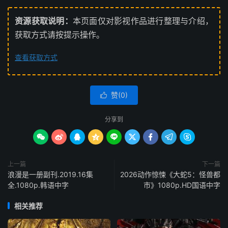
资源获取说明：
本页面仅对影视作品进行整理与介绍，
获取方式请按提示操作。
查看获取方式
赞(
0
)

分享到









上一篇
下一篇
浪漫是一册副刊.2019.16集
2026动作惊悚《大蛇5：怪兽都
全.1080p.韩语中字
市》1080p.HD国语中字
相关推荐