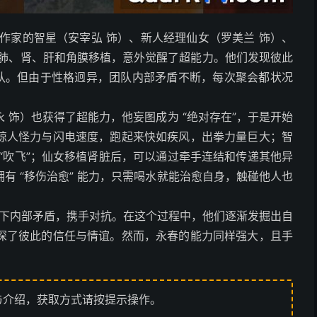
作家的智星（安宰弘 饰）、新人经理仙女（罗美兰 饰）、
、肺、肾、肝和角膜移植，意外觉醒了超能力。他们发现彼此
e” 团队。但由于性格迥异，团队内部矛盾不断，每次聚会都状况
 饰）也获得了超能力，他妄图成为 “绝对存在”，于是开始
惊人怪力与闪电速度，跑起来快如疾风，出拳力量巨大；智
“吹飞”；仙女移植肾脏后，可以通过牵手连结和传递其他异
有 “移伤治愈” 能力，只需喝水就能治愈自身，触碰他人也
不得不放下内部矛盾，携手对抗。在这个过程中，他们逐渐发掘出自
深了彼此的信任与情谊。然而，永春的能力同样强大，且手
与介绍，获取方式请按提示操作。