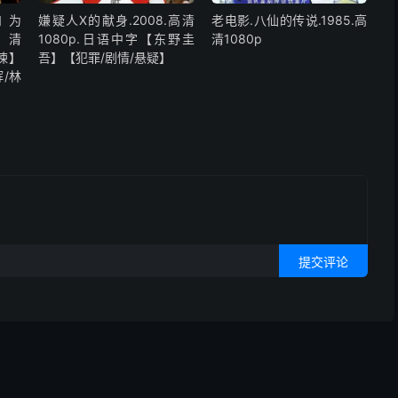
和为
嫌疑人X的献身.2008.高清
老电影.八仙的传说.1985.高
高清
1080p.日语中字【东野圭
清1080p
惊悚】
吾】【犯罪/剧情/悬疑】
/林
提交评论