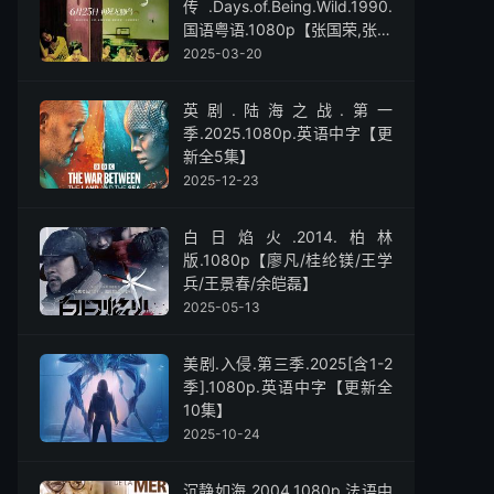
传.Days.of.Being.Wild.1990.
国语粤语.1080p【张国荣,张曼
玉,刘嘉玲,刘德华,张学友】
2025-03-20
英剧.陆海之战.第一
季.2025.1080p.英语中字【更
新全5集】
2025-12-23
白日焰火.2014.柏林
版.1080p【廖凡/桂纶镁/王学
兵/王景春/余皑磊】
2025-05-13
美剧.入侵.第三季.2025[含1-2
季].1080p.英语中字【更新全
10集】
2025-10-24
沉静如海.2004.1080p.法语中