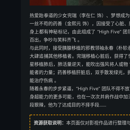
热爱跆拳道的少女完瑞（李在仁 饰）、梦想成为
一丝不苟的药善（金熙元 饰），因接受了心脏
身上都有神秘标记，由此组成了 “High Fiv
百出，争吵与笑料齐飞 。​
与此同时，接受胰腺移植的邪教领袖永春（朴轸永
大肆追捕其他移植者。完瑞移植心脏后，获得了
星移植肺后，肺活量逆天，能吹出强风将人或物 
能者的力量；药善移植肝脏后，双手散发绿光，拥
能治疗伤病 。​
随着永春的步步紧逼，“High Five” 团队
身超能力的更多可能，也在一次次并肩作战中加
段狠辣，他为了达成目的不择手段......
资源获取说明：
本页面仅对影视作品进行整理