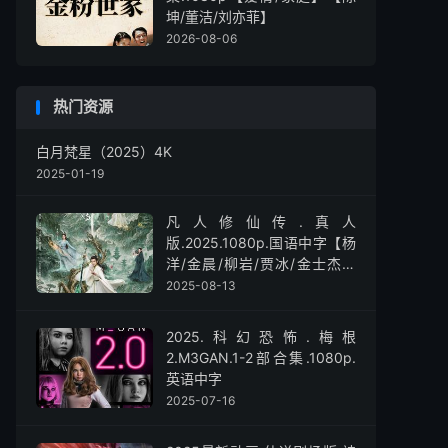
坤/董洁/刘亦菲】
2026-08-06
热门资源
白月梵星（2025）4K
2025-01-19
凡人修仙传.真人
版.2025.1080p.国语中字【杨
洋/金晨/柳岩/贾冰/金士杰】
【全30集】
2025-08-13
2025.科幻恐怖.梅根
2.M3GAN.1-2部合集.1080p.
英语中字
2025-07-16