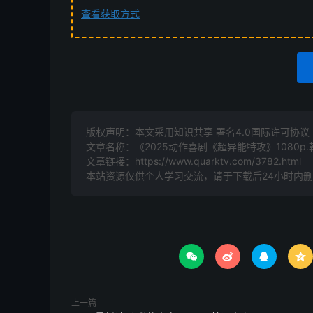
查看获取方式
版权声明：本文采用知识共享 署名4.0国际许可协议 [B
文章名称：《2025动作喜剧《超异能特攻》1080p
文章链接：
https://www.quarktv.com/3782.html
本站资源仅供个人学习交流，请于下载后24小时内




上一篇