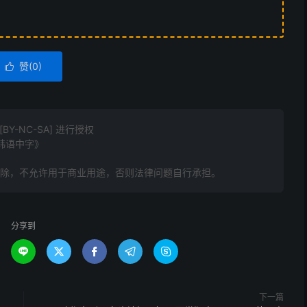
赞(
0
)

Y-NC-SA] 进行授权
.韩语中字》
删除，不允许用于商业用途，否则法律问题自行承担。
分享到





下一篇