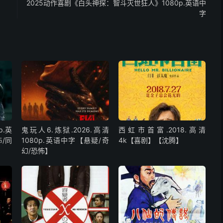
2025动作喜剧《白头神探：智斗灭世狂人》1080p.英语中
字
p.英
鬼玩人6.炼狱.2026.高清
西虹市首富.2018.高清
/同
1080p.英语中字【悬疑/奇
4k【喜剧】【沈腾】
幻/恐怖】