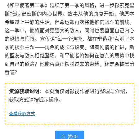
《和平使者第二季》延续了第一季的风格，进一步探索克里
斯托弗·史密斯的内心世界。故事从他的康复开始，他原本
希望过上平静的生活，但命运却再次将他推向战斗的前线。
这一季中，他将面对更强大的敌人，同时也要直面自己内心
的恐惧与悔恨。宣传语“每一个选择，都在塑造我”点明了本
季的核心主题——角色的成长与蜕变。随着剧情的推进，新
的盟友与敌人相继登场，和平使者将如何在复杂的局势中找
到自己的道路？他能否真正摆脱过去的束缚，还是会被黑暗
吞噬？
资源获取说明：
本页面仅对影视作品进行整理与介绍，
获取方式请按提示操作。
查看获取方式
赞(
0
)
